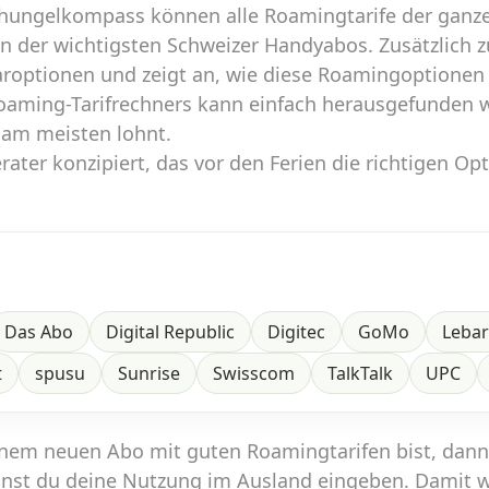
hungelkompass können alle Roamingtarife der ganze
en der wichtigsten Schweizer Handyabos. Zusätzlich 
aroptionen und zeigt an, wie diese Roamingoptionen
Roaming-Tarifrechners kann einfach herausgefunden 
 am meisten lohnt.
ater konzipiert, das vor den Ferien die richtigen Op
Das Abo
Digital Republic
Digitec
GoMo
Leba
t
spusu
Sunrise
Swisscom
TalkTalk
UPC
inem neuen Abo mit guten Roamingtarifen bist, dan
nst du deine Nutzung im Ausland eingeben. Damit 