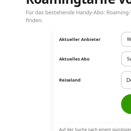
Abos für Tablets, Hotspots und Smart
Watches
Für das bestehende Handy-Abo: Roaming-T
finden.
Tarifrechner Handy-Abo
Der gute alte Tarifrechner im neuen Design
W
Aktueller Anbieter
Infos
S
Aktuelles Abo
Alle Anbieter
Mobilfunknetz Schweiz
Reiseland
Roaming-Tarife abfragen
Handy-Abo-Aktionen
Handy-Abo kündigen oder wechseln
Alle Mobile-Vergleiche
Auf der Suche nach einem günstige