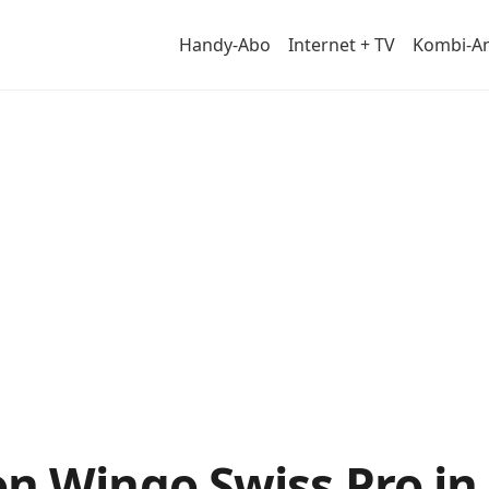
Handy-Abo
Internet + TV
Kombi-A
von
n Wingo Swiss Pro in