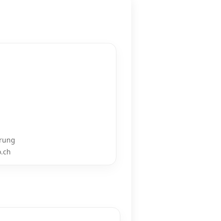
erung
o.ch