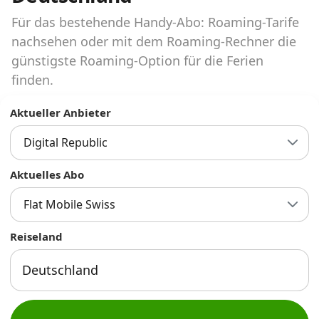
Abos für Tablets, Hotspots und Smart
Watches
Für das bestehende Handy-Abo: Roaming-Tarife
nachsehen oder mit dem Roaming-Rechner die
Tarifrechner Handy-Abo
günstigste Roaming-Option für die Ferien
Der gute alte Tarifrechner im neuen Design
finden.
Aktueller Anbieter
Infos
Digital Republic
Alle Anbieter
Aktuelles Abo
Mobilfunknetz Schweiz
Flat Mobile Swiss
Roaming-Tarife abfragen
Reiseland
Handy-Abo-Aktionen
Handy-Abo kündigen oder
wechseln