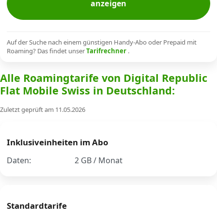
anzeigen
Alle Mobile-Vergleiche
Internet, TV, Telefon
Auf der Suche nach einem günstigen Handy-Abo oder Prepaid mit
Roaming? Das findet unser
Tarifrechner
.
Alle Roamingtarife von Digital Republic
Kombi-Angebote
Flat Mobile Swiss in Deutschland:
Zuletzt geprüft am 11.05.2026
Aktionen
News
Inklusiveinheiten im Abo
Daten:
2 GB / Monat
Forum
Standardtarife
Über uns