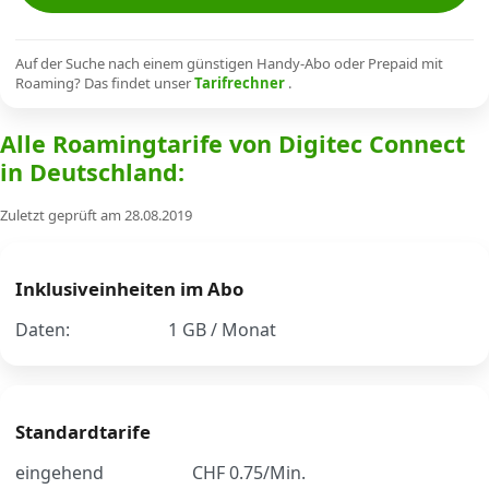
Alle Mobile-Vergleiche
Auf der Suche nach einem günstigen Handy-Abo oder Prepaid mit
Roaming? Das findet unser
Tarifrechner
.
Internet, TV, Telefon
Alle Roamingtarife von Digitec Connect
in Deutschland:
Kombi-Angebote
Zuletzt geprüft am 28.08.2019
Aktionen
Inklusiveinheiten im Abo
News
Daten:
1 GB / Monat
Forum
Standardtarife
Über uns
eingehend
CHF 0.75/Min.