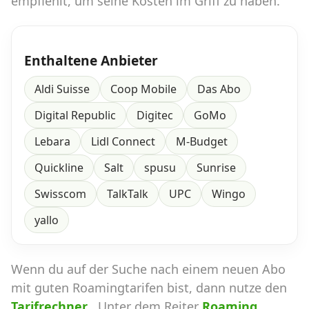
empfiehlt, um seine Kosten im Griff zu haben.
Enthaltene Anbieter
Aldi Suisse
Coop Mobile
Das Abo
Digital Republic
Digitec
GoMo
Lebara
Lidl Connect
M-Budget
Quickline
Salt
spusu
Sunrise
Swisscom
TalkTalk
UPC
Wingo
yallo
Wenn du auf der Suche nach einem neuen Abo
mit guten Roamingtarifen bist, dann nutze den
Tarifrechner
. Unter dem Reiter
Roaming