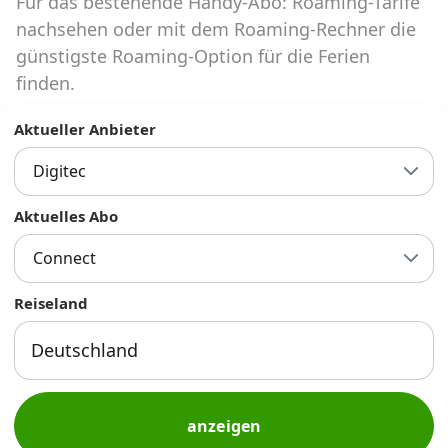
Für das bestehende Handy-Abo: Roaming-Tarife
Abos für Tablets, Hotspots und Smart
Watches
nachsehen oder mit dem Roaming-Rechner die
günstigste Roaming-Option für die Ferien
Tarifrechner Handy-Abo
finden.
Der gute alte Tarifrechner im neuen Design
Aktueller Anbieter
Digitec
Infos
Alle Anbieter
Aktuelles Abo
Connect
Mobilfunknetz Schweiz
Reiseland
Roaming-Tarife abfragen
Handy-Abo-Aktionen
Handy-Abo kündigen oder
wechseln
anzeigen