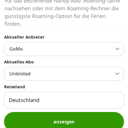
Für das bestehende Handy-Abo: Roaming-Tarife
Abos für Tablets, Hotspots und Smart
Watches
nachsehen oder mit dem Roaming-Rechner die
günstigste Roaming-Option für die Ferien
Tarifrechner Handy-Abo
finden.
Der gute alte Tarifrechner im neuen Design
Aktueller Anbieter
GoMo
Infos
Alle Anbieter
Aktuelles Abo
Unlimited
Mobilfunknetz Schweiz
Reiseland
Roaming-Tarife abfragen
Handy-Abo-Aktionen
Handy-Abo kündigen oder
wechseln
anzeigen