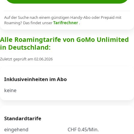
Alle Mobile-Vergleiche
Auf der Suche nach einem günstigen Handy-Abo oder Prepaid mit
Roaming? Das findet unser
Tarifrechner
.
Internet, TV, Telefon
Alle Roamingtarife von GoMo Unlimited
in Deutschland:
Kombi-Angebote
Zuletzt geprüft am 02.06.2026
Aktionen
Inklusiveinheiten im Abo
News
keine
Forum
Standardtarife
Über uns
eingehend
CHF 0.45/Min.