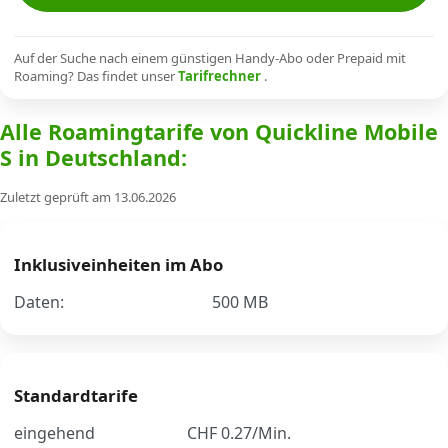
Alle Mobile-Vergleiche
Auf der Suche nach einem günstigen Handy-Abo oder Prepaid mit
Roaming? Das findet unser
Tarifrechner
.
Internet, TV, Telefon
Alle Roamingtarife von Quickline Mobile
S in Deutschland:
Kombi-Angebote
Zuletzt geprüft am 13.06.2026
Aktionen
Inklusiveinheiten im Abo
News
Daten:
500 MB
Forum
Standardtarife
Über uns
eingehend
CHF 0.27/Min.