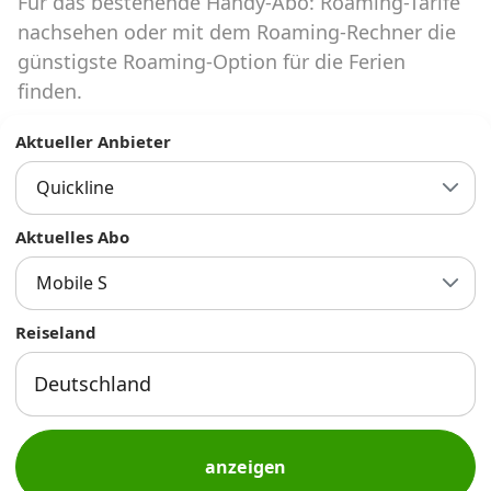
Für das bestehende Handy-Abo: Roaming-Tarife
Abos für Tablets, Hotspots und Smart
Watches
nachsehen oder mit dem Roaming-Rechner die
günstigste Roaming-Option für die Ferien
Tarifrechner Handy-Abo
finden.
Der gute alte Tarifrechner im neuen Design
Aktueller Anbieter
Quickline
Infos
Alle Anbieter
Aktuelles Abo
Mobile S
Mobilfunknetz Schweiz
Reiseland
Roaming-Tarife abfragen
Handy-Abo-Aktionen
Handy-Abo kündigen oder
wechseln
anzeigen