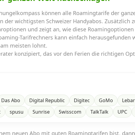
hungelkompass können alle Roamingtarife der ganze
en der wichtigsten Schweizer Handyabos. Zusätzlich 
aroptionen und zeigt an, wie diese Roamingoptionen
Roaming-Tarifrechners kann einfach herausgefunden 
 am meisten lohnt.
ater konzipiert, das vor den Ferien die richtigen Op
Das Abo
Digital Republic
Digitec
GoMo
Leba
t
spusu
Sunrise
Swisscom
TalkTalk
UPC
inem neuen Abo mit guten Roamingtarifen bist, dan