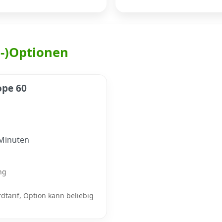
h-)Optionen
ope 60
Minuten
ng
dtarif, Option kann beliebig