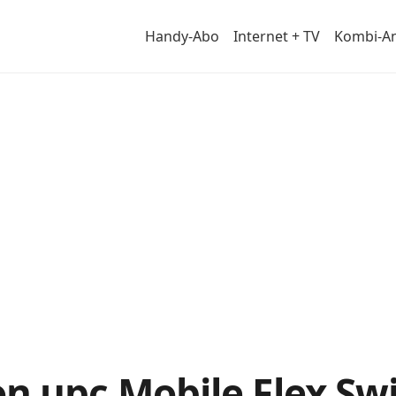
Handy-Abo
Internet + TV
Kombi-A
von
n upc Mobile Flex Swi