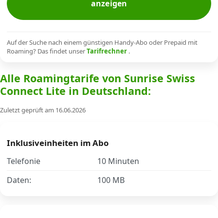
anzeigen
Alle Mobile-Vergleiche
Internet, TV, Telefon
Auf der Suche nach einem günstigen Handy-Abo oder Prepaid mit
Roaming? Das findet unser
Tarifrechner
.
Alle Roamingtarife von Sunrise Swiss
Kombi-Angebote
Connect Lite in Deutschland:
Zuletzt geprüft am 16.06.2026
Aktionen
News
Inklusiveinheiten im Abo
Telefonie
10 Minuten
Forum
Daten:
100 MB
Über uns