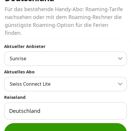
Abos für Tablets, Hotspots und Smart
Watches
Für das bestehende Handy-Abo: Roaming-Tarife
nachsehen oder mit dem Roaming-Rechner die
Tarifrechner Handy-Abo
günstigste Roaming-Option für die Ferien
Der gute alte Tarifrechner im neuen Design
finden.
Aktueller Anbieter
Infos
Sunrise
Alle Anbieter
Aktuelles Abo
Mobilfunknetz Schweiz
Swiss Connect Lite
Roaming-Tarife abfragen
Reiseland
Handy-Abo-Aktionen
Handy-Abo kündigen oder
wechseln