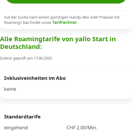
Alle Mobile-Vergleiche
Auf der Suche nach einem günstigen Handy-Abo oder Prepaid mit
Roaming? Das findet unser
Tarifrechner
.
Internet, TV, Telefon
Alle Roamingtarife von yallo Start in
Deutschland:
Kombi-Angebote
Zuletzt geprüft am 17.06.2025
Aktionen
Inklusiveinheiten im Abo
News
keine
Forum
Standardtarife
Über uns
eingehend
CHF 2.00/Min.