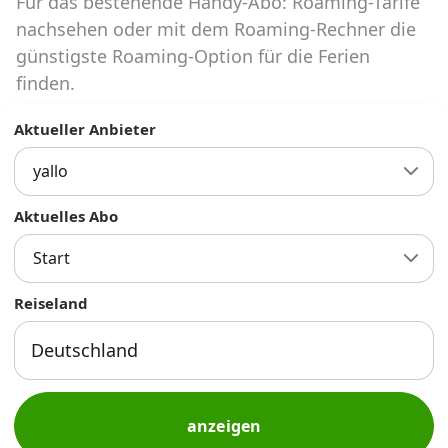
Für das bestehende Handy-Abo: Roaming-Tarife
Abos für Tablets, Hotspots und Smart
Watches
nachsehen oder mit dem Roaming-Rechner die
günstigste Roaming-Option für die Ferien
Tarifrechner Handy-Abo
finden.
Der gute alte Tarifrechner im neuen Design
Aktueller Anbieter
yallo
Infos
Alle Anbieter
Aktuelles Abo
Start
Mobilfunknetz Schweiz
Reiseland
Roaming-Tarife abfragen
Handy-Abo-Aktionen
Handy-Abo kündigen oder
wechseln
anzeigen