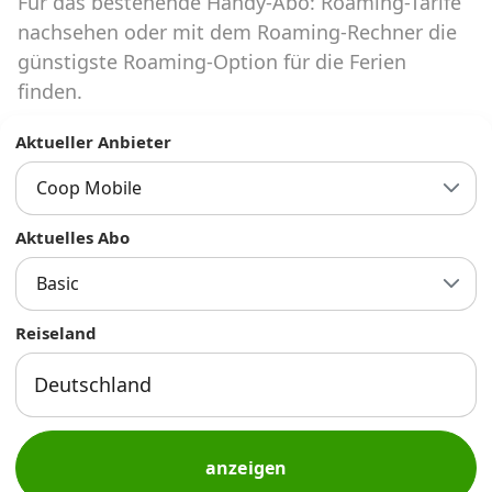
Für das bestehende Handy-Abo: Roaming-Tarife
Abos für Tablets, Hotspots und Smart
Watches
nachsehen oder mit dem Roaming-Rechner die
günstigste Roaming-Option für die Ferien
Tarifrechner Handy-Abo
finden.
Der gute alte Tarifrechner im neuen Design
Aktueller Anbieter
Coop Mobile
Infos
Alle Anbieter
Aktuelles Abo
Basic
Mobilfunknetz Schweiz
Reiseland
Roaming-Tarife abfragen
Handy-Abo-Aktionen
Handy-Abo kündigen oder
wechseln
anzeigen