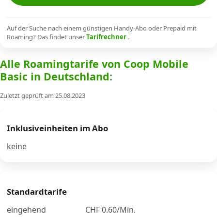
Alle Mobile-Vergleiche
Auf der Suche nach einem günstigen Handy-Abo oder Prepaid mit
Roaming? Das findet unser
Tarifrechner
.
Internet, TV, Telefon
Alle Roamingtarife von Coop Mobile
Basic in Deutschland:
Kombi-Angebote
Zuletzt geprüft am 25.08.2023
Aktionen
Inklusiveinheiten im Abo
News
keine
Forum
Standardtarife
Über uns
eingehend
CHF 0.60/Min.