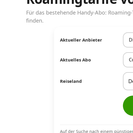
Abos für Tablets, Hotspots und Smart
Watches
Für das bestehende Handy-Abo: Roaming-T
finden.
Tarifrechner Handy-Abo
Der gute alte Tarifrechner im neuen Design
D
Aktueller Anbieter
Infos
C
Aktuelles Abo
Alle Anbieter
Mobilfunknetz Schweiz
Reiseland
Roaming-Tarife abfragen
Handy-Abo-Aktionen
Handy-Abo kündigen oder wechseln
Alle Mobile-Vergleiche
Auf der Suche nach einem günstige