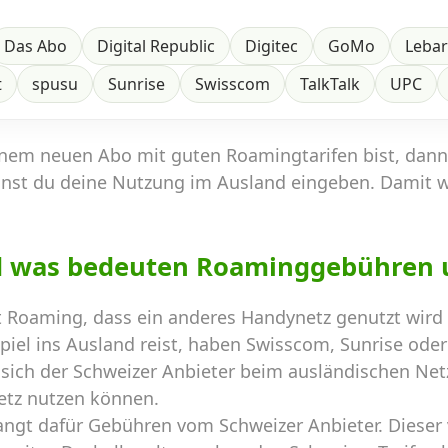
Das Abo
Digital Republic
Digitec
GoMo
Leba
t
spusu
Sunrise
Swisscom
TalkTalk
UPC
inem neuen Abo mit guten Roamingtarifen bist, dan
nst du deine Nutzung im Ausland eingeben. Damit 
d was bedeuten Roaminggebühren 
 Roaming, dass ein anderes Handynetz genutzt wird 
el ins Ausland reist, haben Swisscom, Sunrise oder 
sich der Schweizer Anbieter beim ausländischen Netz
etz nutzen können.
angt dafür Gebühren vom Schweizer Anbieter. Dieser