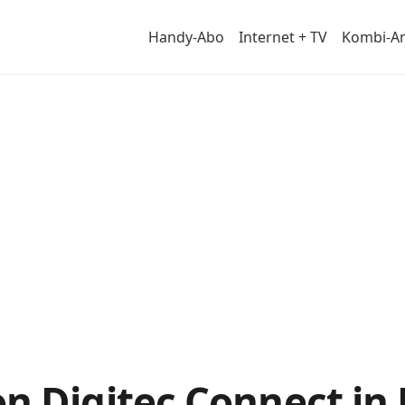
Handy-Abo
Internet + TV
Kombi-A
von
n Digitec Connect in