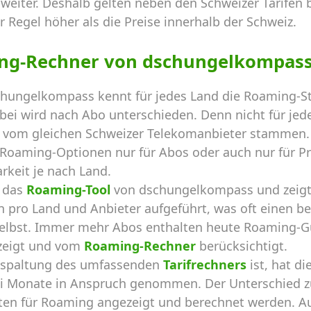
weiter. Deshalb gelten neben den Schweizer Tarifen b
r Regel höher als die Preise innerhalb der Schweiz.
ng-Rechner von dschungelkompas
hungelkompass kennt für jedes Land die Roaming-St
ei wird nach Abo unterschieden. Denn nicht für jede
ie vom gleichen Schweizer Telekomanbieter stammen. 
d Roaming-Optionen nur für Abos oder auch nur für P
rkeit je nach Land.
t das
Roaming-Tool
von dschungelkompass und zeigt 
n pro Land und Anbieter aufgeführt, was oft einen be
 selbst. Immer mehr Abos enthalten heute Roaming-
ezeigt und vom
Roaming-Rechner
berücksichtigt.
Abspaltung des umfassenden
Tarifrechners
ist, hat d
rei Monate in Anspruch genommen. Der Unterschied z
kosten für Roaming angezeigt und berechnet werden. 