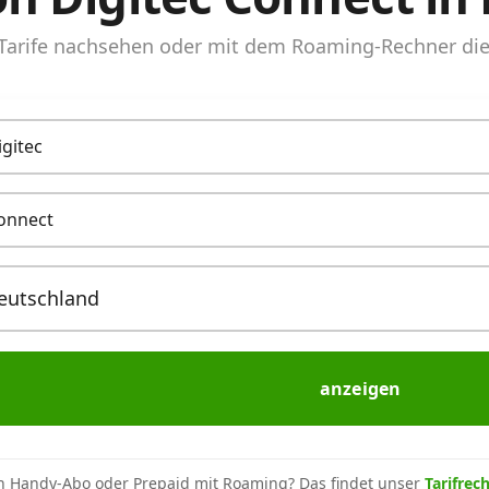
arife nachsehen oder mit dem Roaming-Rechner die 
igitec
onnect
anzeigen
n Handy-Abo oder Prepaid mit Roaming? Das findet unser
Tarifrec