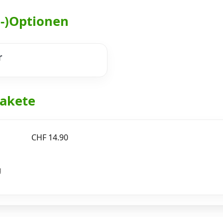
h-)Optionen
r
akete
CHF 14.90
g