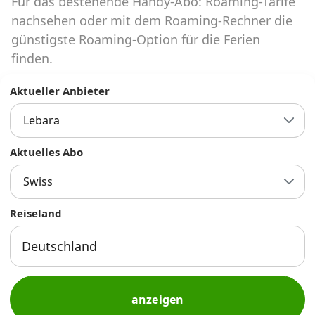
Für das bestehende Handy-Abo: Roaming-Tarife
Abos für Tablets, Hotspots und Smart
Watches
nachsehen oder mit dem Roaming-Rechner die
günstigste Roaming-Option für die Ferien
Tarifrechner Handy-Abo
finden.
Der gute alte Tarifrechner im neuen Design
Aktueller Anbieter
Lebara
Infos
Alle Anbieter
Aktuelles Abo
Swiss
Mobilfunknetz Schweiz
Reiseland
Roaming-Tarife abfragen
Handy-Abo-Aktionen
Handy-Abo kündigen oder
wechseln
anzeigen