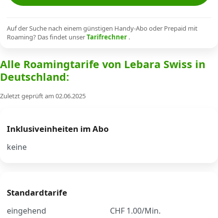
Alle Mobile-Vergleiche
Auf der Suche nach einem günstigen Handy-Abo oder Prepaid mit
Roaming? Das findet unser
Tarifrechner
.
Internet, TV, Telefon
Alle Roamingtarife von Lebara Swiss in
Deutschland:
Kombi-Angebote
Zuletzt geprüft am 02.06.2025
Aktionen
Inklusiveinheiten im Abo
News
keine
Forum
Standardtarife
Über uns
eingehend
CHF 1.00/Min.