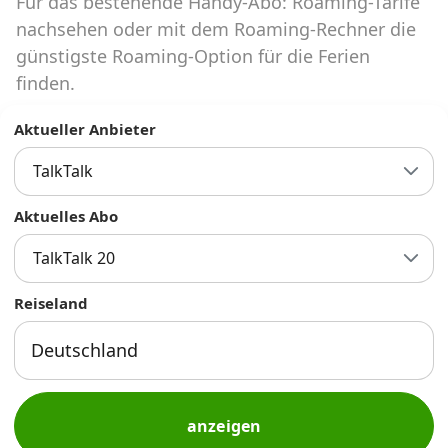
Für das bestehende Handy-Abo: Roaming-Tarife
Abos für Tablets, Hotspots und Smart
Watches
nachsehen oder mit dem Roaming-Rechner die
günstigste Roaming-Option für die Ferien
Tarifrechner Handy-Abo
finden.
Der gute alte Tarifrechner im neuen Design
Aktueller Anbieter
TalkTalk
Infos
Alle Anbieter
Aktuelles Abo
TalkTalk 20
Mobilfunknetz Schweiz
Reiseland
Roaming-Tarife abfragen
Handy-Abo-Aktionen
Handy-Abo kündigen oder
wechseln
anzeigen