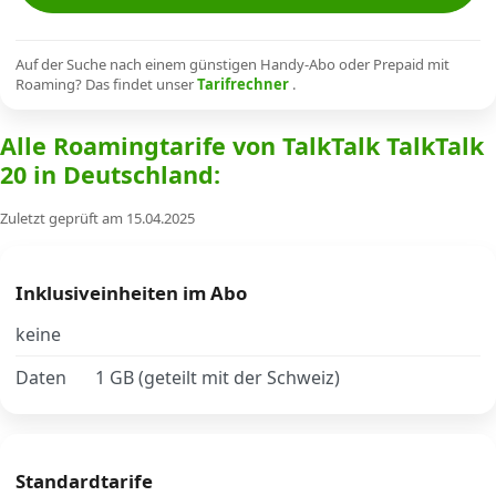
Alle Mobile-Vergleiche
Auf der Suche nach einem günstigen Handy-Abo oder Prepaid mit
Roaming? Das findet unser
Tarifrechner
.
Internet, TV, Telefon
Alle Roamingtarife von TalkTalk TalkTalk
20 in Deutschland:
Kombi-Angebote
Zuletzt geprüft am 15.04.2025
Aktionen
Inklusiveinheiten im Abo
News
keine
Daten
1 GB (geteilt mit der Schweiz)
Forum
Über uns
Standardtarife