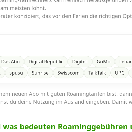
Roaming-Tarifrechners kann einfach herausgefunden 
 am meisten lohnt.
ater konzipiert, das vor den Ferien die richtigen Op
Das Abo
Digital Republic
Digitec
GoMo
Leba
t
spusu
Sunrise
Swisscom
TalkTalk
UPC
inem neuen Abo mit guten Roamingtarifen bist, dan
nst du deine Nutzung im Ausland eingeben. Damit 
d was bedeuten Roaminggebühren 