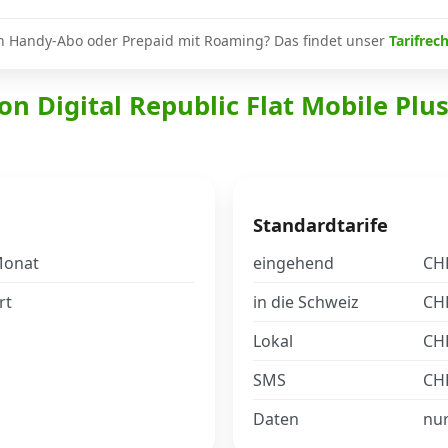
n Handy-Abo oder Prepaid mit Roaming? Das findet unser
Tarifrec
on Digital Republic Flat Mobile Plu
Standardtarife
Monat
eingehend
CHF
rt
in die Schweiz
CHF
Lokal
CHF
SMS
CHF
Daten
nu