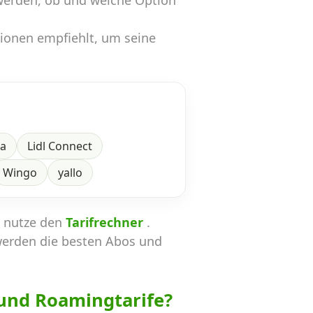
werden, ob und welche Option
tionen empfiehlt, um seine
ra
Lidl Connect
Wingo
yallo
n nutze den
Tarifrechner
.
werden die besten Abos und
und Roamingtarife?