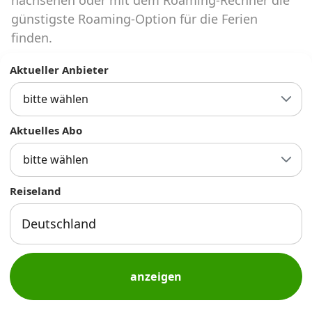
Abos für Tablets, Hotspots und Smart
günstigste Roaming-Option für die Ferien
Watches
finden.
Tarifrechner Handy-Abo
Aktueller Anbieter
Der gute alte Tarifrechner im neuen Design
bitte wählen
Infos
Aktuelles Abo
Alle Anbieter
bitte wählen
Mobilfunknetz Schweiz
Reiseland
Roaming-Tarife abfragen
Handy-Abo-Aktionen
Handy-Abo kündigen oder
anzeigen
wechseln