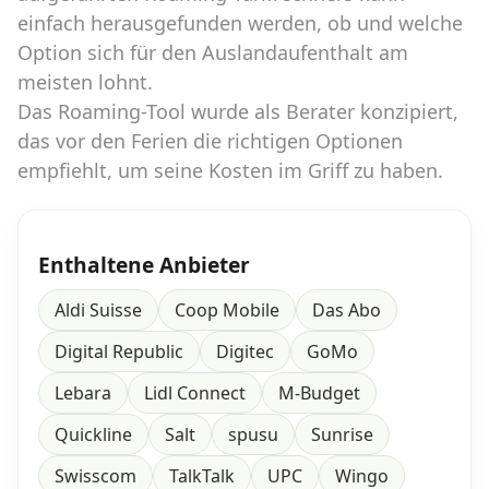
einfach herausgefunden werden, ob und welche
Option sich für den Auslandaufenthalt am
Datenschutz
·
AGB
·
Impressum
meisten lohnt.
Das Roaming-Tool wurde als Berater konzipiert,
das vor den Ferien die richtigen Optionen
empfiehlt, um seine Kosten im Griff zu haben.
Enthaltene Anbieter
Aldi Suisse
Coop Mobile
Das Abo
Digital Republic
Digitec
GoMo
Lebara
Lidl Connect
M-Budget
Quickline
Salt
spusu
Sunrise
Swisscom
TalkTalk
UPC
Wingo