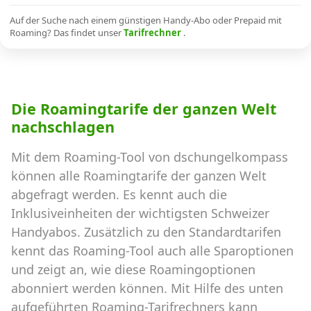
Alle Mobile-Vergleiche
Auf der Suche nach einem günstigen Handy-Abo oder Prepaid mit
Roaming? Das findet unser
Tarifrechner
.
Internet, TV, Telefon
Die Roamingtarife der ganzen Welt
Kombi-Angebote
nachschlagen
Mit dem Roaming-Tool von dschungelkompass
Aktionen
können alle Roamingtarife der ganzen Welt
abgefragt werden. Es kennt auch die
News
Inklusiveinheiten der wichtigsten Schweizer
Handyabos. Zusätzlich zu den Standardtarifen
Forum
kennt das Roaming-Tool auch alle Sparoptionen
und zeigt an, wie diese Roamingoptionen
abonniert werden können. Mit Hilfe des unten
Über uns
aufgeführten Roaming-Tarifrechners kann