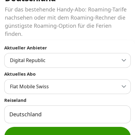
Abos für Tablets, Hotspots und Smart
Watches
Für das bestehende Handy-Abo: Roaming-Tarife
nachsehen oder mit dem Roaming-Rechner die
Tarifrechner Handy-Abo
günstigste Roaming-Option für die Ferien
Der gute alte Tarifrechner im neuen Design
finden.
Aktueller Anbieter
Infos
Digital Republic
Alle Anbieter
Aktuelles Abo
Mobilfunknetz Schweiz
Flat Mobile Swiss
Roaming-Tarife abfragen
Reiseland
Handy-Abo-Aktionen
Handy-Abo kündigen oder
wechseln