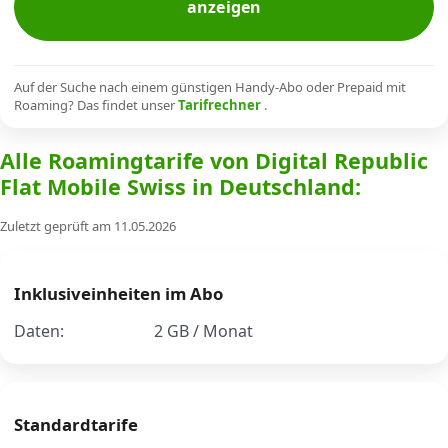
anzeigen
Alle Mobile-Vergleiche
Internet, TV, Telefon
Auf der Suche nach einem günstigen Handy-Abo oder Prepaid mit
Roaming? Das findet unser
Tarifrechner
.
Alle Roamingtarife von Digital Republic
Kombi-Angebote
Flat Mobile Swiss in Deutschland:
Zuletzt geprüft am 11.05.2026
Aktionen
News
Inklusiveinheiten im Abo
Daten:
2 GB / Monat
Forum
Standardtarife
Über uns