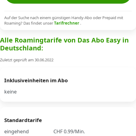
Alle Mobile-Vergleiche
Auf der Suche nach einem günstigen Handy-Abo oder Prepaid mit
Roaming? Das findet unser
Tarifrechner
.
Internet, TV, Telefon
Alle Roamingtarife von Das Abo Easy in
Deutschland:
Kombi-Angebote
Zuletzt geprüft am 30.06.2022
Aktionen
Inklusiveinheiten im Abo
News
keine
Forum
Standardtarife
Über uns
eingehend
CHF 0.99/Min.