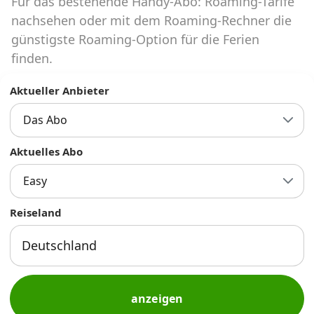
Für das bestehende Handy-Abo: Roaming-Tarife
Abos für Tablets, Hotspots und Smart
Watches
nachsehen oder mit dem Roaming-Rechner die
günstigste Roaming-Option für die Ferien
Tarifrechner Handy-Abo
finden.
Der gute alte Tarifrechner im neuen Design
Aktueller Anbieter
Das Abo
Infos
Alle Anbieter
Aktuelles Abo
Easy
Mobilfunknetz Schweiz
Reiseland
Roaming-Tarife abfragen
Handy-Abo-Aktionen
Handy-Abo kündigen oder
wechseln
anzeigen