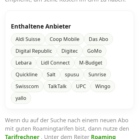
Enthaltene Anbieter
Aldi Suisse
Coop Mobile
Das Abo
Digital Republic
Digitec
GoMo
Lebara
Lidl Connect
M-Budget
Quickline
Salt
spusu
Sunrise
Swisscom
TalkTalk
UPC
Wingo
yallo
Wenn du auf der Suche nach einem neuen Abo
mit guten Roamingtarifen bist, dann nutze den
Tarifrechner
. Unter dem Reiter
Roaming