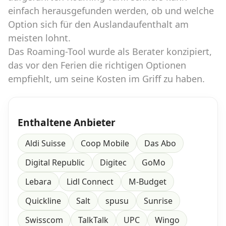
einfach herausgefunden werden, ob und welche
Option sich für den Auslandaufenthalt am
Datenschutz
·
AGB
·
Impressum
meisten lohnt.
Das Roaming-Tool wurde als Berater konzipiert,
das vor den Ferien die richtigen Optionen
empfiehlt, um seine Kosten im Griff zu haben.
Enthaltene Anbieter
Aldi Suisse
Coop Mobile
Das Abo
Digital Republic
Digitec
GoMo
Lebara
Lidl Connect
M-Budget
Quickline
Salt
spusu
Sunrise
Swisscom
TalkTalk
UPC
Wingo