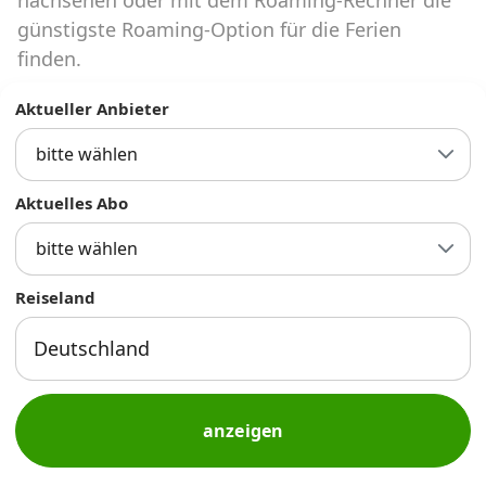
Abos für Tablets, Hotspots und Smart
günstigste Roaming-Option für die Ferien
Watches
finden.
Tarifrechner Handy-Abo
Aktueller Anbieter
Der gute alte Tarifrechner im neuen Design
bitte wählen
Infos
Aktuelles Abo
Alle Anbieter
bitte wählen
Mobilfunknetz Schweiz
Reiseland
Roaming-Tarife abfragen
Handy-Abo-Aktionen
Handy-Abo kündigen oder
anzeigen
wechseln