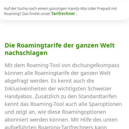
Alle Mobile-Vergleiche
Auf der Suche nach einem günstigen Handy-Abo oder Prepaid mit
Roaming? Das findet unser
Tarifrechner
.
Internet, TV, Telefon
Die Roamingtarife der ganzen Welt
Kombi-Angebote
nachschlagen
Mit dem Roaming-Tool von dschungelkompass
Aktionen
können alle Roamingtarife der ganzen Welt
abgefragt werden. Es kennt auch die
News
Inklusiveinheiten der wichtigsten Schweizer
Handyabos. Zusätzlich zu den Standardtarifen
Forum
kennt das Roaming-Tool auch alle Sparoptionen
und zeigt an, wie diese Roamingoptionen
abonniert werden können. Mit Hilfe des unten
Über uns
aufgeführten Roaming-Tarifrechners kann