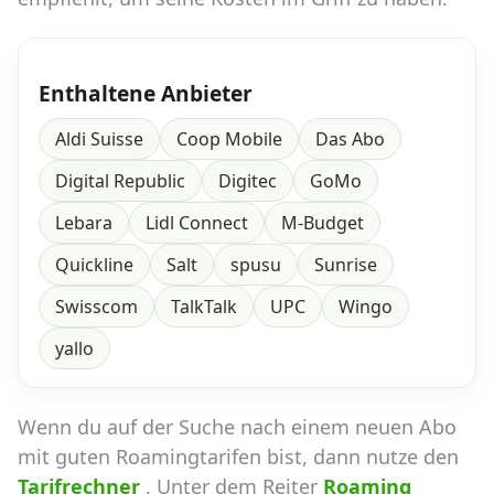
Enthaltene Anbieter
Aldi Suisse
Coop Mobile
Das Abo
Digital Republic
Digitec
GoMo
Lebara
Lidl Connect
M-Budget
Quickline
Salt
spusu
Sunrise
Swisscom
TalkTalk
UPC
Wingo
yallo
Wenn du auf der Suche nach einem neuen Abo
mit guten Roamingtarifen bist, dann nutze den
Tarifrechner
. Unter dem Reiter
Roaming