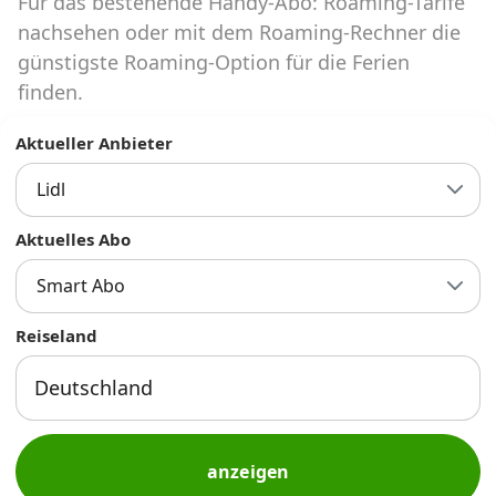
Für das bestehende Handy-Abo: Roaming-Tarife
Abos für Tablets, Hotspots und Smart
Watches
nachsehen oder mit dem Roaming-Rechner die
günstigste Roaming-Option für die Ferien
Tarifrechner Handy-Abo
finden.
Der gute alte Tarifrechner im neuen Design
Aktueller Anbieter
Lidl
Infos
Alle Anbieter
Aktuelles Abo
Smart Abo
Mobilfunknetz Schweiz
Reiseland
Roaming-Tarife abfragen
Handy-Abo-Aktionen
Handy-Abo kündigen oder
wechseln
anzeigen