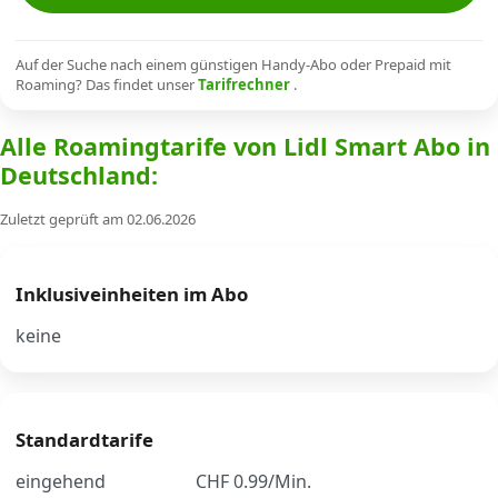
Alle Mobile-Vergleiche
Auf der Suche nach einem günstigen Handy-Abo oder Prepaid mit
Roaming? Das findet unser
Tarifrechner
.
Internet, TV, Telefon
Alle Roamingtarife von Lidl Smart Abo in
Deutschland:
Kombi-Angebote
Zuletzt geprüft am 02.06.2026
Aktionen
Inklusiveinheiten im Abo
News
keine
Forum
Standardtarife
Über uns
eingehend
CHF 0.99/Min.