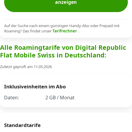
anzeigen
Alle Mobile-Vergleiche
Internet, TV, Telefon
Auf der Suche nach einem günstigen Handy-Abo oder Prepaid mit
Roaming? Das findet unser
Tarifrechner
.
Alle Roamingtarife von Digital Republic
Kombi-Angebote
Flat Mobile Swiss in Deutschland:
Zuletzt geprüft am 11.05.2026
Aktionen
News
Inklusiveinheiten im Abo
Daten:
2 GB / Monat
Forum
Standardtarife
Über uns