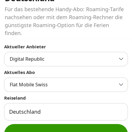
Abos für Tablets, Hotspots und Smart
Watches
Für das bestehende Handy-Abo: Roaming-Tarife
nachsehen oder mit dem Roaming-Rechner die
Tarifrechner Handy-Abo
günstigste Roaming-Option für die Ferien
Der gute alte Tarifrechner im neuen Design
finden.
Aktueller Anbieter
Infos
Digital Republic
Alle Anbieter
Aktuelles Abo
Mobilfunknetz Schweiz
Flat Mobile Swiss
Roaming-Tarife abfragen
Reiseland
Handy-Abo-Aktionen
Handy-Abo kündigen oder
wechseln