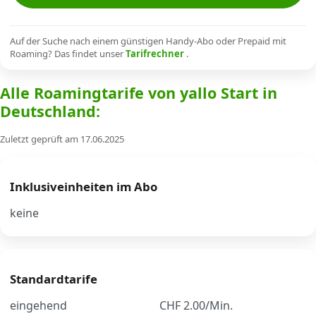
Alle Mobile-Vergleiche
Auf der Suche nach einem günstigen Handy-Abo oder Prepaid mit
Roaming? Das findet unser
Tarifrechner
.
Internet, TV, Telefon
Alle Roamingtarife von yallo Start in
Deutschland:
Kombi-Angebote
Zuletzt geprüft am 17.06.2025
Aktionen
Inklusiveinheiten im Abo
News
keine
Forum
Standardtarife
Über uns
eingehend
CHF 2.00/Min.