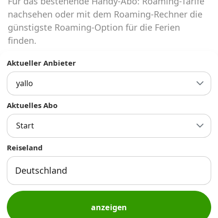
Für das bestehende Handy-Abo: Roaming-Tarife
Abos für Tablets, Hotspots und Smart
Watches
nachsehen oder mit dem Roaming-Rechner die
günstigste Roaming-Option für die Ferien
Tarifrechner Handy-Abo
finden.
Der gute alte Tarifrechner im neuen Design
Aktueller Anbieter
yallo
Infos
Alle Anbieter
Aktuelles Abo
Start
Mobilfunknetz Schweiz
Reiseland
Roaming-Tarife abfragen
Handy-Abo-Aktionen
Handy-Abo kündigen oder
wechseln
anzeigen