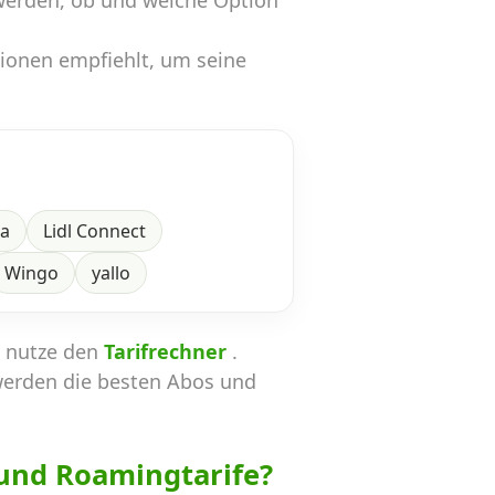
werden, ob und welche Option
tionen empfiehlt, um seine
ra
Lidl Connect
Wingo
yallo
n nutze den
Tarifrechner
.
werden die besten Abos und
und Roamingtarife?