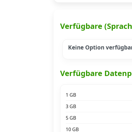
Datenschutz
·
AGB
·
Impressum
Verfügbare (Sprac
Keine Option verfügba
Verfügbare Datenp
1 GB
3 GB
5 GB
10 GB