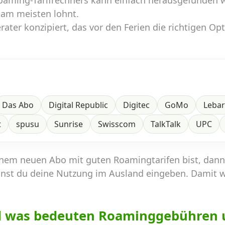
Roaming-Tarifrechners kann einfach herausgefunden 
 am meisten lohnt.
ater konzipiert, das vor den Ferien die richtigen Op
Das Abo
Digital Republic
Digitec
GoMo
Leba
t
spusu
Sunrise
Swisscom
TalkTalk
UPC
inem neuen Abo mit guten Roamingtarifen bist, dan
nst du deine Nutzung im Ausland eingeben. Damit 
d was bedeuten Roaminggebühren 