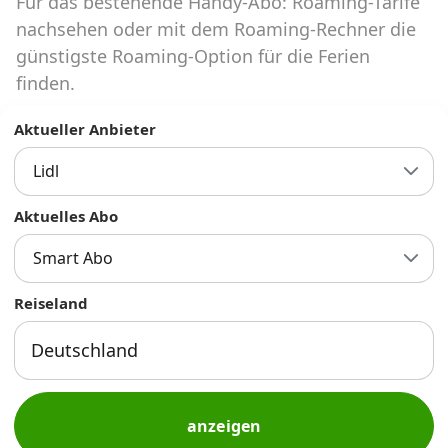
Für das bestehende Handy-Abo: Roaming-Tarife
Abos für Tablets, Hotspots und Smart
Watches
nachsehen oder mit dem Roaming-Rechner die
günstigste Roaming-Option für die Ferien
Tarifrechner Handy-Abo
finden.
Der gute alte Tarifrechner im neuen Design
Aktueller Anbieter
Lidl
Infos
Alle Anbieter
Aktuelles Abo
Smart Abo
Mobilfunknetz Schweiz
Reiseland
Roaming-Tarife abfragen
Handy-Abo-Aktionen
Handy-Abo kündigen oder
wechseln
anzeigen