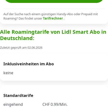
Alle Mobile-Vergleiche
Auf der Suche nach einem günstigen Handy-Abo oder Prepaid mit
Roaming? Das findet unser
Tarifrechner
.
Internet, TV, Telefon
Alle Roamingtarife von Lidl Smart Abo in
Deutschland:
Kombi-Angebote
Zuletzt geprüft am 02.06.2026
Aktionen
Inklusiveinheiten im Abo
News
keine
Forum
Standardtarife
Über uns
eingehend
CHF 0.99/Min.