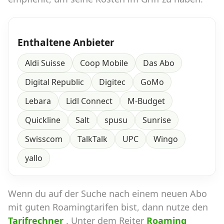
Enthaltene Anbieter
Aldi Suisse
Coop Mobile
Das Abo
Digital Republic
Digitec
GoMo
Lebara
Lidl Connect
M-Budget
Quickline
Salt
spusu
Sunrise
Swisscom
TalkTalk
UPC
Wingo
yallo
Wenn du auf der Suche nach einem neuen Abo
mit guten Roamingtarifen bist, dann nutze den
Tarifrechner
. Unter dem Reiter
Roaming