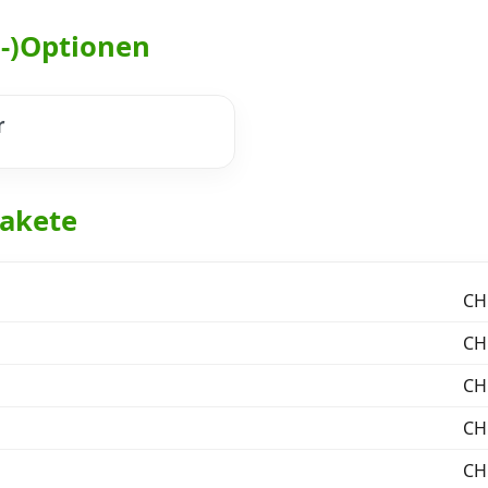
h-)Optionen
r
akete
CHF
CHF
CHF
CHF
CHF