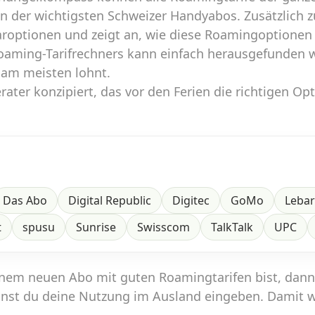
en der wichtigsten Schweizer Handyabos. Zusätzlich 
aroptionen und zeigt an, wie diese Roamingoptionen
Roaming-Tarifrechners kann einfach herausgefunden 
 am meisten lohnt.
ater konzipiert, das vor den Ferien die richtigen Op
Das Abo
Digital Republic
Digitec
GoMo
Leba
t
spusu
Sunrise
Swisscom
TalkTalk
UPC
inem neuen Abo mit guten Roamingtarifen bist, dan
nst du deine Nutzung im Ausland eingeben. Damit 