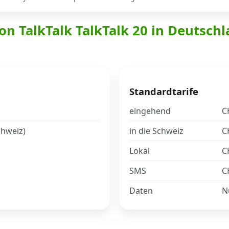
on TalkTalk TalkTalk 20 in Deutschl
Standardtarife
eingehend
C
chweiz)
in die Schweiz
C
Lokal
C
SMS
C
Daten
N