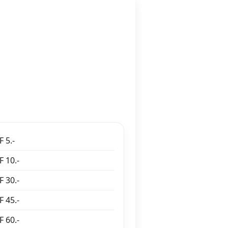
 5.-
 10.-
 30.-
 45.-
 60.-