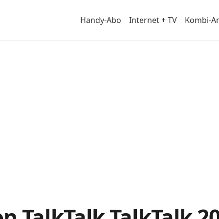
Handy-Abo
Internet + TV
Kombi-A
von
n TalkTalk TalkTalk 2