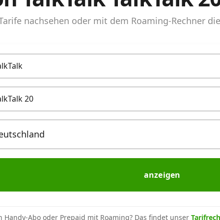
arife nachsehen oder mit dem Roaming-Rechner die 
alkTalk
alkTalk 20
anzeigen
n Handy-Abo oder Prepaid mit Roaming? Das findet unser
Tarifrec