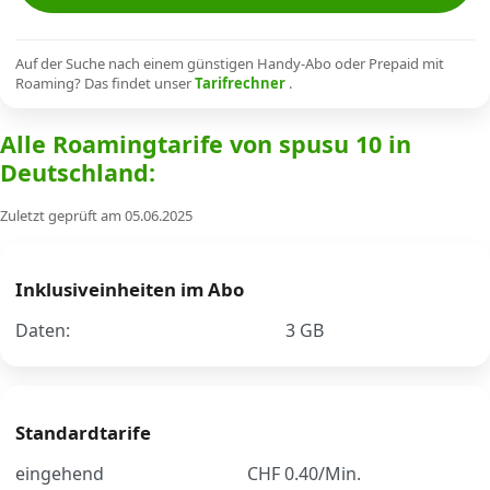
Alle Mobile-Vergleiche
Auf der Suche nach einem günstigen Handy-Abo oder Prepaid mit
Roaming? Das findet unser
Tarifrechner
.
Internet, TV, Telefon
Alle Roamingtarife von spusu 10 in
Deutschland:
Kombi-Angebote
Zuletzt geprüft am 05.06.2025
Aktionen
Inklusiveinheiten im Abo
News
Daten:
3 GB
Forum
Standardtarife
Über uns
eingehend
CHF 0.40/Min.