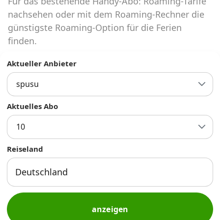
Für das bestehende Handy-Abo: Roaming-Tarife
Abos für Tablets, Hotspots und Smart
Watches
nachsehen oder mit dem Roaming-Rechner die
günstigste Roaming-Option für die Ferien
Tarifrechner Handy-Abo
finden.
Der gute alte Tarifrechner im neuen Design
Aktueller Anbieter
spusu
Infos
Alle Anbieter
Aktuelles Abo
10
Mobilfunknetz Schweiz
Reiseland
Roaming-Tarife abfragen
Handy-Abo-Aktionen
Handy-Abo kündigen oder
wechseln
anzeigen