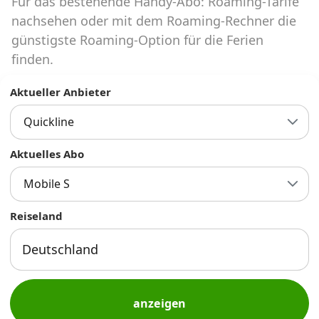
Für das bestehende Handy-Abo: Roaming-Tarife
Abos für Tablets, Hotspots und Smart
Watches
nachsehen oder mit dem Roaming-Rechner die
günstigste Roaming-Option für die Ferien
Tarifrechner Handy-Abo
finden.
Der gute alte Tarifrechner im neuen Design
Aktueller Anbieter
Quickline
Infos
Alle Anbieter
Aktuelles Abo
Mobile S
Mobilfunknetz Schweiz
Reiseland
Roaming-Tarife abfragen
Handy-Abo-Aktionen
Handy-Abo kündigen oder
wechseln
anzeigen