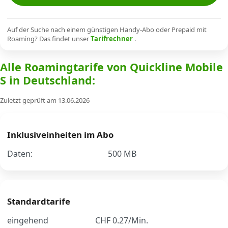
Alle Mobile-Vergleiche
Auf der Suche nach einem günstigen Handy-Abo oder Prepaid mit
Roaming? Das findet unser
Tarifrechner
.
Internet, TV, Telefon
Alle Roamingtarife von Quickline Mobile
S in Deutschland:
Kombi-Angebote
Zuletzt geprüft am 13.06.2026
Aktionen
Inklusiveinheiten im Abo
News
Daten:
500 MB
Forum
Standardtarife
Über uns
eingehend
CHF 0.27/Min.