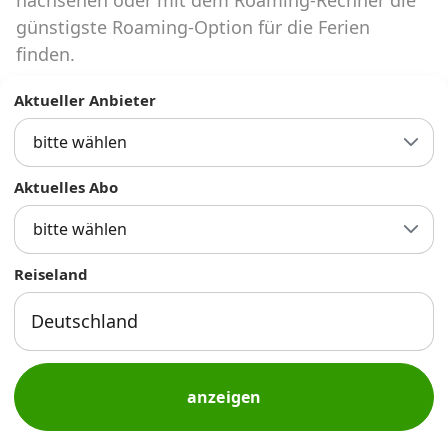
Abos für Tablets, Hotspots und Smart
günstigste Roaming-Option für die Ferien
Watches
finden.
Tarifrechner Handy-Abo
Aktueller Anbieter
Der gute alte Tarifrechner im neuen Design
bitte wählen
Infos
Aktuelles Abo
Alle Anbieter
bitte wählen
Mobilfunknetz Schweiz
Reiseland
Roaming-Tarife abfragen
Handy-Abo-Aktionen
Handy-Abo kündigen oder
anzeigen
wechseln