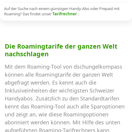
Alle Mobile-Vergleiche
Auf der Suche nach einem günstigen Handy-Abo oder Prepaid mit
Roaming? Das findet unser
Tarifrechner
.
Internet, TV, Telefon
Die Roamingtarife der ganzen Welt
Kombi-Angebote
nachschlagen
Mit dem Roaming-Tool von dschungelkompass
Aktionen
können alle Roamingtarife der ganzen Welt
abgefragt werden. Es kennt auch die
News
Inklusiveinheiten der wichtigsten Schweizer
Handyabos. Zusätzlich zu den Standardtarifen
Forum
kennt das Roaming-Tool auch alle Sparoptionen
und zeigt an, wie diese Roamingoptionen
abonniert werden können. Mit Hilfe des unten
Über uns
aufgeführten Roaming-Tarifrechners kann