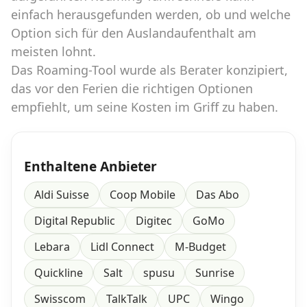
einfach herausgefunden werden, ob und welche
Option sich für den Auslandaufenthalt am
Datenschutz
·
AGB
·
Impressum
meisten lohnt.
Das Roaming-Tool wurde als Berater konzipiert,
das vor den Ferien die richtigen Optionen
empfiehlt, um seine Kosten im Griff zu haben.
Enthaltene Anbieter
Aldi Suisse
Coop Mobile
Das Abo
Digital Republic
Digitec
GoMo
Lebara
Lidl Connect
M-Budget
Quickline
Salt
spusu
Sunrise
Swisscom
TalkTalk
UPC
Wingo