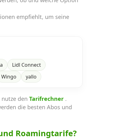
werden, ob und welche Option
tionen empfiehlt, um seine
ra
Lidl Connect
Wingo
yallo
n nutze den
Tarifrechner
.
werden die besten Abos und
und Roamingtarife?