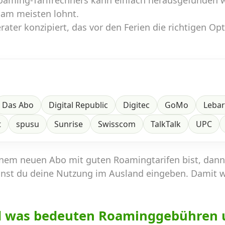
Roaming-Tarifrechners kann einfach herausgefunden 
 am meisten lohnt.
ater konzipiert, das vor den Ferien die richtigen Op
Das Abo
Digital Republic
Digitec
GoMo
Leba
t
spusu
Sunrise
Swisscom
TalkTalk
UPC
inem neuen Abo mit guten Roamingtarifen bist, dan
nst du deine Nutzung im Ausland eingeben. Damit 
d was bedeuten Roaminggebühren 