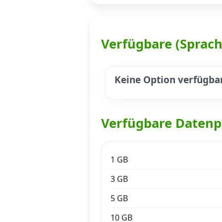
Datenschutz
·
AGB
·
Impressum
Verfügbare (Sprac
Keine Option verfügba
Verfügbare Datenp
1 GB
3 GB
5 GB
10 GB