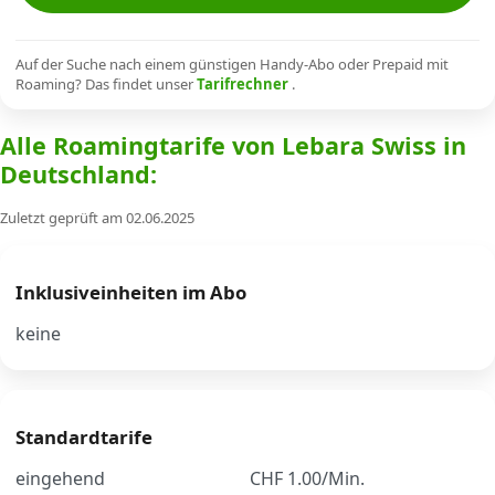
Alle Mobile-Vergleiche
Auf der Suche nach einem günstigen Handy-Abo oder Prepaid mit
Roaming? Das findet unser
Tarifrechner
.
Internet, TV, Telefon
Alle Roamingtarife von Lebara Swiss in
Deutschland:
Kombi-Angebote
Zuletzt geprüft am 02.06.2025
Aktionen
Inklusiveinheiten im Abo
News
keine
Forum
Standardtarife
Über uns
eingehend
CHF 1.00/Min.