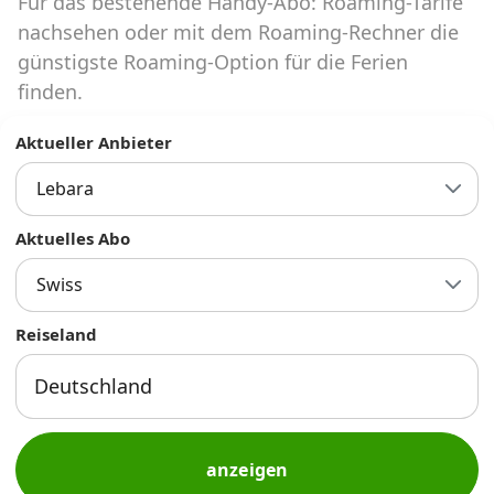
Für das bestehende Handy-Abo: Roaming-Tarife
Abos für Tablets, Hotspots und Smart
Watches
nachsehen oder mit dem Roaming-Rechner die
günstigste Roaming-Option für die Ferien
Tarifrechner Handy-Abo
finden.
Der gute alte Tarifrechner im neuen Design
Aktueller Anbieter
Lebara
Infos
Alle Anbieter
Aktuelles Abo
Swiss
Mobilfunknetz Schweiz
Reiseland
Roaming-Tarife abfragen
Handy-Abo-Aktionen
Handy-Abo kündigen oder
wechseln
anzeigen