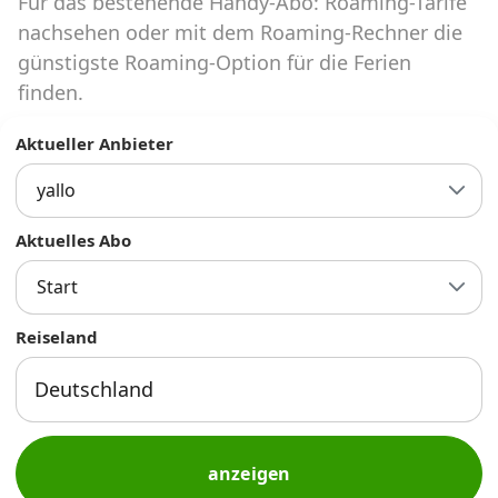
Für das bestehende Handy-Abo: Roaming-Tarife
Abos für Tablets, Hotspots und Smart
Watches
nachsehen oder mit dem Roaming-Rechner die
günstigste Roaming-Option für die Ferien
Tarifrechner Handy-Abo
finden.
Der gute alte Tarifrechner im neuen Design
Aktueller Anbieter
yallo
Infos
Alle Anbieter
Aktuelles Abo
Start
Mobilfunknetz Schweiz
Reiseland
Roaming-Tarife abfragen
Handy-Abo-Aktionen
Handy-Abo kündigen oder
wechseln
anzeigen