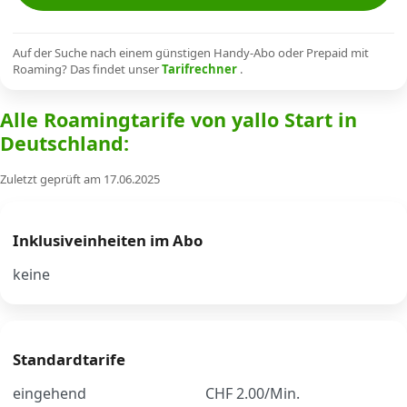
Alle Mobile-Vergleiche
Auf der Suche nach einem günstigen Handy-Abo oder Prepaid mit
Roaming? Das findet unser
Tarifrechner
.
Internet, TV, Telefon
Alle Roamingtarife von yallo Start in
Deutschland:
Kombi-Angebote
Zuletzt geprüft am 17.06.2025
Aktionen
Inklusiveinheiten im Abo
News
keine
Forum
Standardtarife
Über uns
eingehend
CHF 2.00/Min.