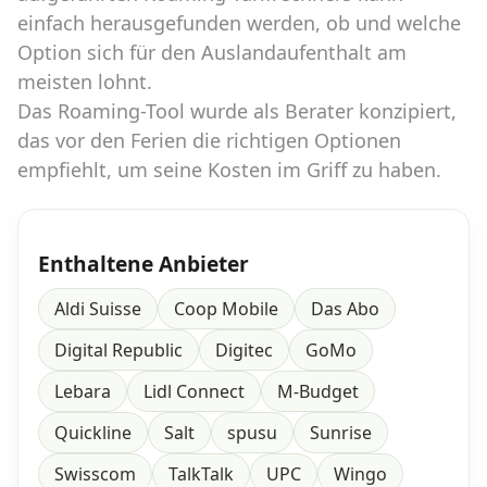
einfach herausgefunden werden, ob und welche
Option sich für den Auslandaufenthalt am
Datenschutz
·
AGB
·
Impressum
meisten lohnt.
Das Roaming-Tool wurde als Berater konzipiert,
das vor den Ferien die richtigen Optionen
empfiehlt, um seine Kosten im Griff zu haben.
Enthaltene Anbieter
Aldi Suisse
Coop Mobile
Das Abo
Digital Republic
Digitec
GoMo
Lebara
Lidl Connect
M-Budget
Quickline
Salt
spusu
Sunrise
Swisscom
TalkTalk
UPC
Wingo