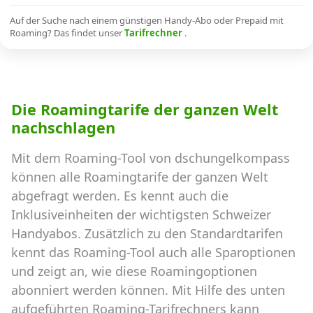
Alle Mobile-Vergleiche
Auf der Suche nach einem günstigen Handy-Abo oder Prepaid mit
Roaming? Das findet unser
Tarifrechner
.
Internet, TV, Telefon
Die Roamingtarife der ganzen Welt
Kombi-Angebote
nachschlagen
Mit dem Roaming-Tool von dschungelkompass
Aktionen
können alle Roamingtarife der ganzen Welt
abgefragt werden. Es kennt auch die
News
Inklusiveinheiten der wichtigsten Schweizer
Handyabos. Zusätzlich zu den Standardtarifen
Forum
kennt das Roaming-Tool auch alle Sparoptionen
und zeigt an, wie diese Roamingoptionen
abonniert werden können. Mit Hilfe des unten
Über uns
aufgeführten Roaming-Tarifrechners kann