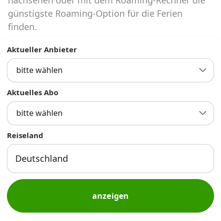
Abos für Tablets, Hotspots und Smart
günstigste Roaming-Option für die Ferien
Watches
finden.
Tarifrechner Handy-Abo
Aktueller Anbieter
Der gute alte Tarifrechner im neuen Design
bitte wählen
Infos
Aktuelles Abo
Alle Anbieter
bitte wählen
Mobilfunknetz Schweiz
Reiseland
Roaming-Tarife abfragen
Handy-Abo-Aktionen
Handy-Abo kündigen oder
anzeigen
wechseln