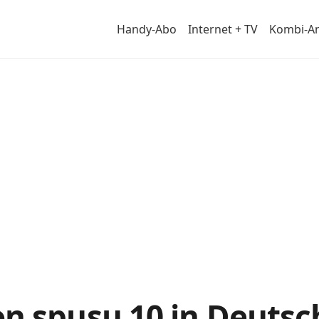
Handy-Abo
Internet + TV
Kombi-A
von
n spusu 10 in Deutsc