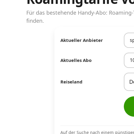
Abos für Tablets, Hotspots und Smart
Watches
Für das bestehende Handy-Abo: Roaming-T
finden.
Tarifrechner Handy-Abo
Der gute alte Tarifrechner im neuen Design
s
Aktueller Anbieter
Infos
1
Aktuelles Abo
Alle Anbieter
Mobilfunknetz Schweiz
Reiseland
Roaming-Tarife abfragen
Handy-Abo-Aktionen
Handy-Abo kündigen oder wechseln
Alle Mobile-Vergleiche
Auf der Suche nach einem günstige