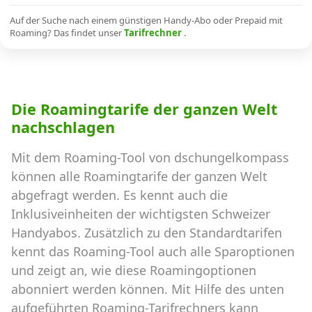
Alle Mobile-Vergleiche
Auf der Suche nach einem günstigen Handy-Abo oder Prepaid mit
Roaming? Das findet unser
Tarifrechner
.
Internet, TV, Telefon
Die Roamingtarife der ganzen Welt
Kombi-Angebote
nachschlagen
Mit dem Roaming-Tool von dschungelkompass
Aktionen
können alle Roamingtarife der ganzen Welt
abgefragt werden. Es kennt auch die
News
Inklusiveinheiten der wichtigsten Schweizer
Handyabos. Zusätzlich zu den Standardtarifen
Forum
kennt das Roaming-Tool auch alle Sparoptionen
und zeigt an, wie diese Roamingoptionen
abonniert werden können. Mit Hilfe des unten
Über uns
aufgeführten Roaming-Tarifrechners kann