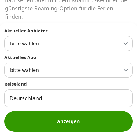
Abos für Tablets, Hotspots und Smart
günstigste Roaming-Option für die Ferien
Watches
finden.
Tarifrechner Handy-Abo
Aktueller Anbieter
Der gute alte Tarifrechner im neuen Design
bitte wählen
Infos
Aktuelles Abo
Alle Anbieter
bitte wählen
Mobilfunknetz Schweiz
Reiseland
Roaming-Tarife abfragen
Handy-Abo-Aktionen
Handy-Abo kündigen oder
anzeigen
wechseln