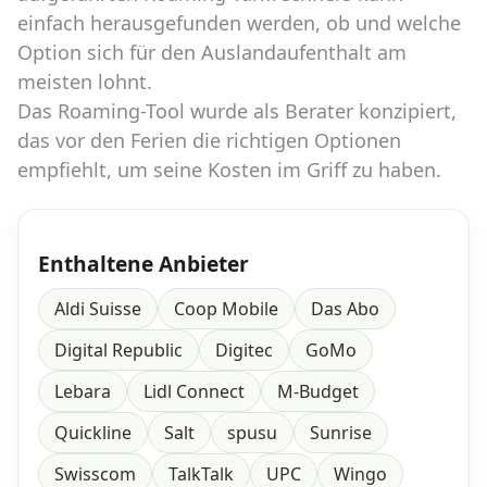
einfach herausgefunden werden, ob und welche
Option sich für den Auslandaufenthalt am
Datenschutz
·
AGB
·
Impressum
meisten lohnt.
Das Roaming-Tool wurde als Berater konzipiert,
das vor den Ferien die richtigen Optionen
empfiehlt, um seine Kosten im Griff zu haben.
Enthaltene Anbieter
Aldi Suisse
Coop Mobile
Das Abo
Digital Republic
Digitec
GoMo
Lebara
Lidl Connect
M-Budget
Quickline
Salt
spusu
Sunrise
Swisscom
TalkTalk
UPC
Wingo