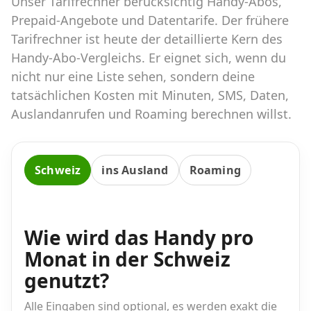
Unser Tarifrechner berücksichtig Handy-Abos,
Abos für Tablets, Hotspots und Smart
Watches
Prepaid-Angebote und Datentarife. Der frühere
Tarifrechner ist heute der detaillierte Kern des
Tarifrechner Handy-Abo
Handy-Abo-Vergleichs. Er eignet sich, wenn du
Der gute alte Tarifrechner im neuen Design
nicht nur eine Liste sehen, sondern deine
tatsächlichen Kosten mit Minuten, SMS, Daten,
Auslandanrufen und Roaming berechnen willst.
Infos
Alle Anbieter
Schweiz
ins Ausland
Roaming
Mobilfunknetz Schweiz
Roaming-Tarife abfragen
Wie wird das Handy pro
Handy-Abo-Aktionen
Monat in der Schweiz
Handy-Abo kündigen oder
genutzt?
wechseln
Alle Eingaben sind optional, es werden exakt die