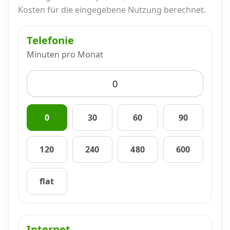
Alle Mobile-Vergleiche
Kosten für die eingegebene Nutzung berechnet.
Telefonie
Internet, TV, Telefon
Minuten pro Monat
Kombi-Angebote
Aktionen
0
30
60
90
120
240
480
600
News
flat
Forum
Über uns
Internet