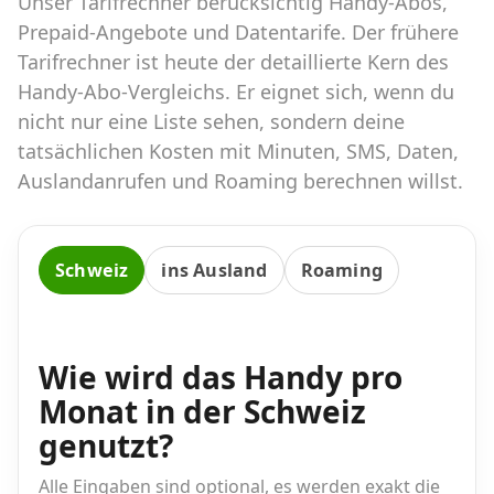
Unser Tarifrechner berücksichtig Handy-Abos,
Abos für Tablets, Hotspots und Smart
Watches
Prepaid-Angebote und Datentarife. Der frühere
Tarifrechner ist heute der detaillierte Kern des
Tarifrechner Handy-Abo
Handy-Abo-Vergleichs. Er eignet sich, wenn du
Der gute alte Tarifrechner im neuen Design
nicht nur eine Liste sehen, sondern deine
tatsächlichen Kosten mit Minuten, SMS, Daten,
Auslandanrufen und Roaming berechnen willst.
Infos
Alle Anbieter
Schweiz
ins Ausland
Roaming
Mobilfunknetz Schweiz
Roaming-Tarife abfragen
Wie wird das Handy pro
Handy-Abo-Aktionen
Monat in der Schweiz
Handy-Abo kündigen oder
genutzt?
wechseln
Alle Eingaben sind optional, es werden exakt die