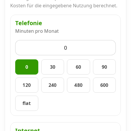
Alle Mobile-Vergleiche
Kosten für die eingegebene Nutzung berechnet.
Telefonie
Internet, TV, Telefon
Minuten pro Monat
Kombi-Angebote
Aktionen
0
30
60
90
120
240
480
600
News
flat
Forum
Über uns
Internet