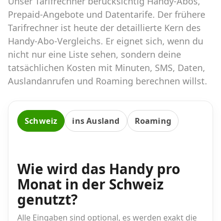
Unser Tarifrechner berücksichtig Handy-Abos,
Abos für Tablets, Hotspots und Smart
Watches
Prepaid-Angebote und Datentarife. Der frühere
Tarifrechner ist heute der detaillierte Kern des
Tarifrechner Handy-Abo
Handy-Abo-Vergleichs. Er eignet sich, wenn du
Der gute alte Tarifrechner im neuen Design
nicht nur eine Liste sehen, sondern deine
tatsächlichen Kosten mit Minuten, SMS, Daten,
Auslandanrufen und Roaming berechnen willst.
Infos
Alle Anbieter
Schweiz
ins Ausland
Roaming
Mobilfunknetz Schweiz
Roaming-Tarife abfragen
Wie wird das Handy pro
Handy-Abo-Aktionen
Monat in der Schweiz
Handy-Abo kündigen oder
genutzt?
wechseln
Alle Eingaben sind optional, es werden exakt die