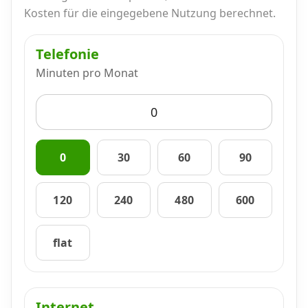
Alle Mobile-Vergleiche
Kosten für die eingegebene Nutzung berechnet.
Telefonie
Internet, TV, Telefon
Minuten pro Monat
Kombi-Angebote
Aktionen
0
30
60
90
120
240
480
600
News
flat
Forum
Über uns
Internet