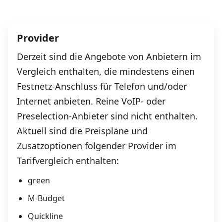
Internet‑Verfügbarkeits‑Checker
Provider
Prüfe deine Möglichkeiten
Derzeit sind die Angebote von Anbietern im
Vergleich enthalten, die mindestens einen
Alle Anbieter
Festnetz-Anschluss für Telefon und/oder
Glasfaser
Internet anbieten. Reine VoIP- oder
Preselection-Anbieter sind nicht enthalten.
Internet-Abo-Aktionen
Aktuell sind die Preispläne und
Internet-Abo kündigen
Zusatzoptionen folgender Provider im
Tarifvergleich enthalten:
Download-Rechner
green
Weitere Infos
M-Budget
Alle Internet-Vergleiche
Quickline