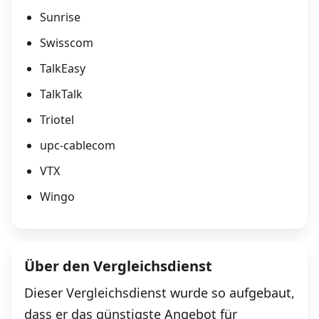
Sunrise
Kombi-Angebote
Swisscom
TalkEasy
Aktionen
TalkTalk
Triotel
News
upc-cablecom
VTX
Forum
Wingo
Über uns
Über den Vergleichsdienst
Datenschutz
·
AGB
·
Impressum
Dieser Vergleichsdienst wurde so aufgebaut,
dass er das günstigste Angebot für