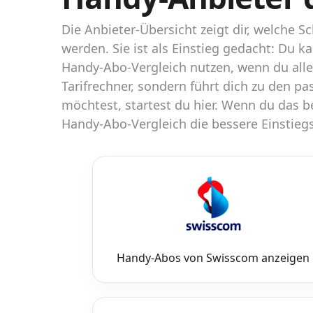
Abos für Tablets, Hotspots und Smart
Watches
Die Anbieter-Übersicht zeigt dir, welche
werden. Sie ist als Einstieg gedacht: Du k
Tarifrechner Handy-Abo
Handy-Abo-Vergleich nutzen, wenn du alle
Der gute alte Tarifrechner im neuen Design
Tarifrechner, sondern führt dich zu den p
möchtest, startest du hier. Wenn du das 
Infos
Handy-Abo-Vergleich die bessere Einstiegs
Alle Anbieter
Mobilfunknetz Schweiz
Roaming-Tarife abfragen
Handy-Abo-Aktionen
Handy-Abos von Swisscom anzeigen
Handy-Abo kündigen oder wechseln
Alle Mobile-Vergleiche