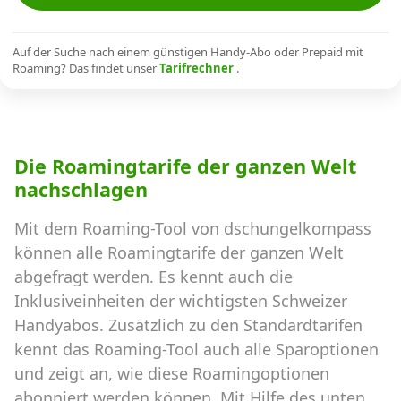
Alle Mobile-Vergleiche
Auf der Suche nach einem günstigen Handy-Abo oder Prepaid mit
Roaming? Das findet unser
Tarifrechner
.
Internet, TV, Telefon
Kombi-Angebote
Die Roamingtarife der ganzen Welt
nachschlagen
Aktionen
Mit dem Roaming-Tool von dschungelkompass
können alle Roamingtarife der ganzen Welt
News
abgefragt werden. Es kennt auch die
Inklusiveinheiten der wichtigsten Schweizer
Forum
Handyabos. Zusätzlich zu den Standardtarifen
kennt das Roaming-Tool auch alle Sparoptionen
und zeigt an, wie diese Roamingoptionen
Über uns
abonniert werden können. Mit Hilfe des unten