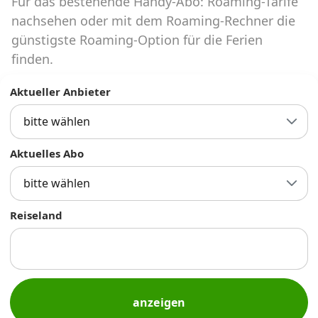
Für das bestehende Handy-Abo: Roaming-Tarife
Abos für Tablets, Hotspots und Smart
Watches
nachsehen oder mit dem Roaming-Rechner die
günstigste Roaming-Option für die Ferien
Tarifrechner Handy-Abo
finden.
Der gute alte Tarifrechner im neuen Design
Aktueller Anbieter
bitte wählen
Infos
Alle Anbieter
Aktuelles Abo
bitte wählen
Mobilfunknetz Schweiz
Reiseland
Roaming-Tarife abfragen
Handy-Abo-Aktionen
Handy-Abo kündigen oder
wechseln
anzeigen