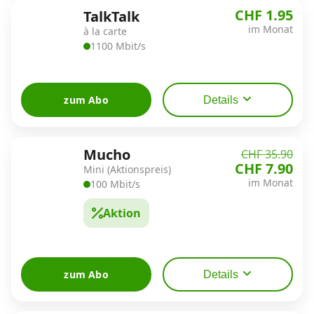
Alle Mobile-Vergleiche
CHF 1.95
TalkTalk
im Monat
à la carte
1100 Mbit/s
Internet, TV, Telefon
zum Abo
Details
Kombi-Angebote
Mucho
CHF 35.90
Aktionen
CHF 7.90
Mini (Aktionspreis)
im Monat
100 Mbit/s
News
Aktion
Forum
zum Abo
Details
Über uns