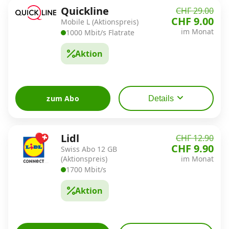
Quickline
CHF 29.00
CHF 9.00
Mobile L (Aktionspreis)
Datenschutz
·
AGB
·
Impressum
im Monat
1000 Mbit/s Flatrate
Aktion
zum Abo
Details
Lidl
CHF 12.90
CHF 9.90
Swiss Abo 12 GB
(Aktionspreis)
im Monat
1700 Mbit/s
Aktion