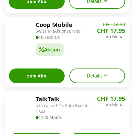
zum Abo
Details
Coop Mobile
CHF 44.90
CHF 17.95
Swiss M (Aktionspreis)
im Monat
100 Mbit/s
Aktion
zum Abo
Details
CHF 17.95
TalkTalk
im Monat
à la carte + 1x Data Booster
1 GB
1100 Mbit/s