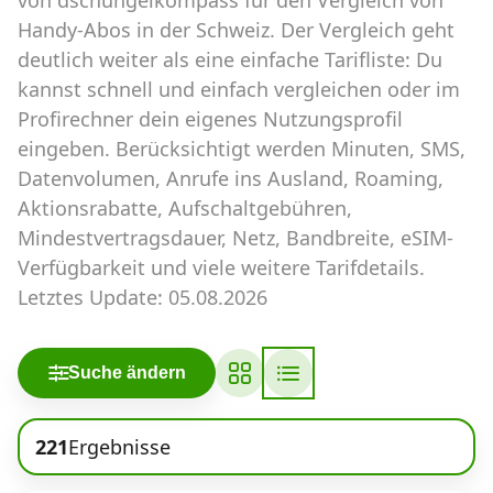
Abos für Tablets, Hotspots und Smart
Handy-Abos in der Schweiz. Der Vergleich geht
Watches
deutlich weiter als eine einfache Tarifliste: Du
Tarifrechner Handy-Abo
kannst schnell und einfach vergleichen oder im
Profirechner dein eigenes Nutzungsprofil
Der gute alte Tarifrechner im neuen Design
eingeben. Berücksichtigt werden Minuten, SMS,
Datenvolumen, Anrufe ins Ausland, Roaming,
Infos
Aktionsrabatte, Aufschaltgebühren,
Mindestvertragsdauer, Netz, Bandbreite, eSIM-
Alle Anbieter
Verfügbarkeit und viele weitere Tarifdetails.
Mobilfunknetz Schweiz
Letztes Update: 05.08.2026
Roaming-Tarife abfragen
Suche ändern
Handy-Abo-Aktionen
Handy-Abo kündigen oder
221
Ergebnisse
wechseln