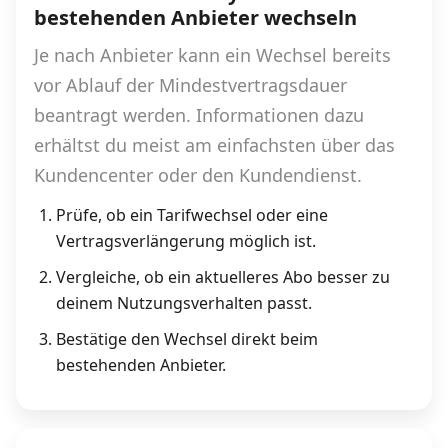
Alle Mobile-Vergleiche
bestehenden Anbieter wechseln
Je nach Anbieter kann ein Wechsel bereits
vor Ablauf der Mindestvertragsdauer
Internet, TV, Telefon
beantragt werden. Informationen dazu
erhältst du meist am einfachsten über das
Kombi-Angebote
Kundencenter oder den Kundendienst.
Prüfe, ob ein Tarifwechsel oder eine
Aktionen
Vertragsverlängerung möglich ist.
Vergleiche, ob ein aktuelleres Abo besser zu
News
deinem Nutzungsverhalten passt.
Bestätige den Wechsel direkt beim
Forum
bestehenden Anbieter.
Über uns