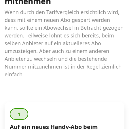
mitnehmen
Abos für Tablets, Hotspots und Smart
Watches
Wenn durch den Tarifvergleich ersichtlich wird,
dass mit einem neuen Abo gespart werden
Tarifrechner Handy-Abo
kann, sollte ein Abowechsel in Betracht gezogen
Der gute alte Tarifrechner im neuen Design
werden. Teilweise lohnt es sich bereits, beim
selben Anbieter auf ein aktuelleres Abo
Infos
umzusteigen. Aber auch zu einem anderen
Anbieter zu wechseln und die bestehende
Alle Anbieter
Nummer mitzunehmen ist in der Regel ziemlich
einfach.
Mobilfunknetz Schweiz
Roaming-Tarife abfragen
Handy-Abo-Aktionen
Handy-Abo kündigen oder
1
wechseln
Auf ein neues Handy-Abo beim