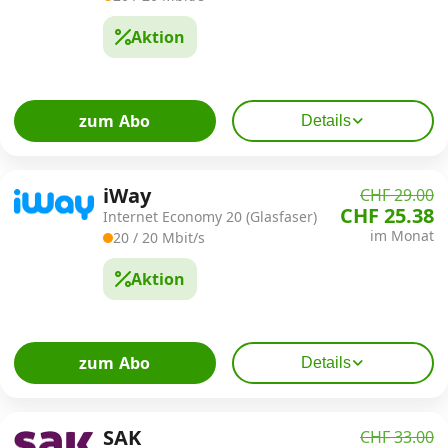
Aktion
Kombi-Angebote
Aktionen
zum Abo
Details
News
iWay
CHF 29.00
CHF 25.38
Internet Economy 20 (Glasfaser)
im Monat
20 / 20 Mbit/s
Forum
Aktion
Über uns
zum Abo
Details
Datenschutz
·
AGB
·
Impressum
SAK
CHF 33.00