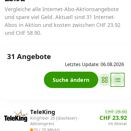
Vergleiche alle Internet-Abo-Aktionsangebote
Internet‑Verfügbarkeits‑Checker
und spare viel Geld. Aktuell sind 31 Internet-
Prüfe deine Möglichkeiten
Abos in Aktion und kosten zwischen CHF 23.92
und CHF 58.90.
Alle Anbieter
31 Angebote
Glasfaser
Letztes Update: 06.08.2026
Internet-Abo-Aktionen
Suche ändern
Internet-Abo kündigen
Download-Rechner
Weitere Infos
TeleKing
CHF 28.00
CHF 23.92
KingFiber 20 (Glasfaser) -
Alle Internet-Vergleiche
Aktionspreis
im Monat
20 / 20 Mbit/s