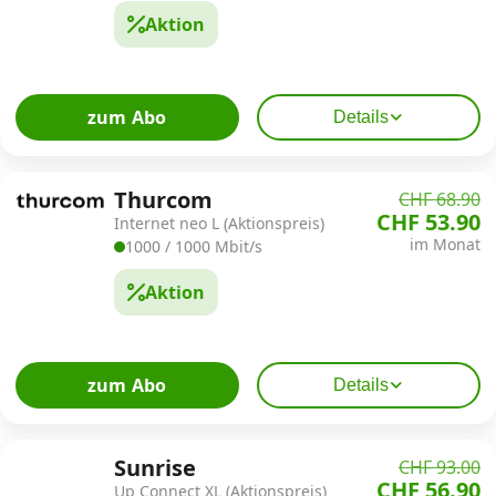
Aktion
zum Abo
Details
Thurcom
CHF 68.90
CHF 53.90
Internet neo L (Aktionspreis)
im Monat
1000 / 1000 Mbit/s
Aktion
zum Abo
Details
Sunrise
CHF 93.00
CHF 56.90
Up Connect XL (Aktionspreis)