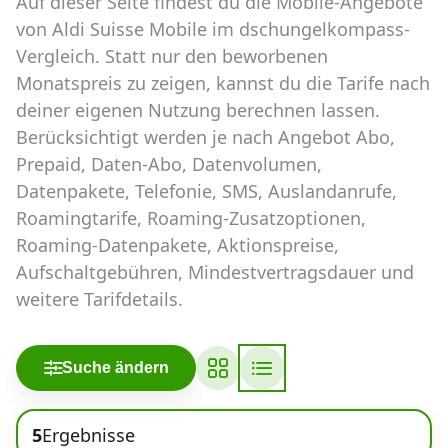
Auf dieser Seite findest du die Mobile-Angebote
Abos für Tablets, Hotspots und Smart
Watches
von Aldi Suisse Mobile im dschungelkompass-
Vergleich. Statt nur den beworbenen
Tarifrechner Handy-Abo
Monatspreis zu zeigen, kannst du die Tarife nach
Der gute alte Tarifrechner im neuen Design
deiner eigenen Nutzung berechnen lassen.
Berücksichtigt werden je nach Angebot Abo,
Prepaid, Daten-Abo, Datenvolumen,
Infos
Datenpakete, Telefonie, SMS, Auslandanrufe,
Alle Anbieter
Roamingtarife, Roaming-Zusatzoptionen,
Roaming-Datenpakete, Aktionspreise,
Mobilfunknetz Schweiz
Aufschaltgebühren, Mindestvertragsdauer und
weitere Tarifdetails.
Roaming-Tarife abfragen
Handy-Abo-Aktionen
Suche ändern
Handy-Abo kündigen oder
wechseln
5
Ergebnisse