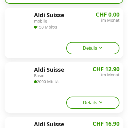
Alle Mobile-Vergleiche
CHF 0.00
Aldi Suisse
im Monat
mobile
Internet, TV, Telefon
150 Mbit/s
Kombi-Angebote
Details
Aktionen
CHF 12.90
Aldi Suisse
im Monat
Basic
2000 Mbit/s
News
Forum
Details
Über uns
CHF 16.90
Aldi Suisse