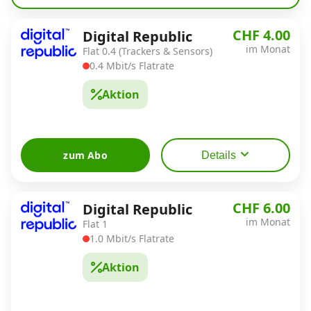
Alle Mobile-Vergleiche
CHF 4.00
Digital Republic
im Monat
Flat 0.4 (Trackers & Sensors)
Internet, TV, Telefon
0.4 Mbit/s Flatrate
Aktion
Kombi-Angebote
zum Abo
Details
Aktionen
News
CHF 6.00
Digital Republic
im Monat
Flat 1
1.0 Mbit/s Flatrate
Forum
Aktion
Über uns