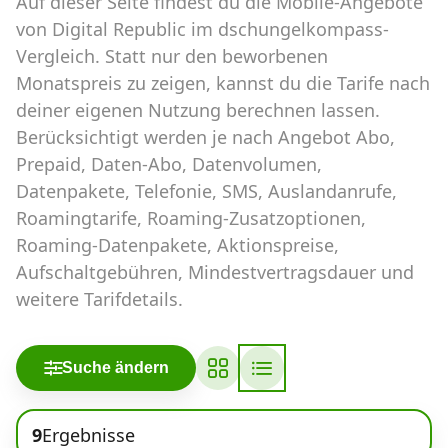
Auf dieser Seite findest du die Mobile-Angebote
Abos für Tablets, Hotspots und Smart
Watches
von Digital Republic im dschungelkompass-
Vergleich. Statt nur den beworbenen
Tarifrechner Handy-Abo
Monatspreis zu zeigen, kannst du die Tarife nach
Der gute alte Tarifrechner im neuen Design
deiner eigenen Nutzung berechnen lassen.
Berücksichtigt werden je nach Angebot Abo,
Prepaid, Daten-Abo, Datenvolumen,
Infos
Datenpakete, Telefonie, SMS, Auslandanrufe,
Alle Anbieter
Roamingtarife, Roaming-Zusatzoptionen,
Roaming-Datenpakete, Aktionspreise,
Mobilfunknetz Schweiz
Aufschaltgebühren, Mindestvertragsdauer und
weitere Tarifdetails.
Roaming-Tarife abfragen
Handy-Abo-Aktionen
Suche ändern
Handy-Abo kündigen oder
wechseln
9
Ergebnisse