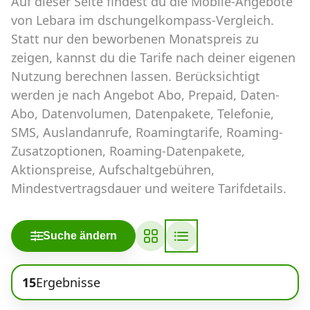
Auf dieser Seite findest du die Mobile-Angebote
Abos für Tablets, Hotspots und Smart
Watches
von Lebara im dschungelkompass-Vergleich.
Statt nur den beworbenen Monatspreis zu
Tarifrechner Handy-Abo
zeigen, kannst du die Tarife nach deiner eigenen
Der gute alte Tarifrechner im neuen Design
Nutzung berechnen lassen. Berücksichtigt
werden je nach Angebot Abo, Prepaid, Daten-
Abo, Datenvolumen, Datenpakete, Telefonie,
Infos
SMS, Auslandanrufe, Roamingtarife, Roaming-
Alle Anbieter
Zusatzoptionen, Roaming-Datenpakete,
Aktionspreise, Aufschaltgebühren,
Mobilfunknetz Schweiz
Mindestvertragsdauer und weitere Tarifdetails.
Roaming-Tarife abfragen
Suche ändern
Handy-Abo-Aktionen
Handy-Abo kündigen oder
15
Ergebnisse
wechseln