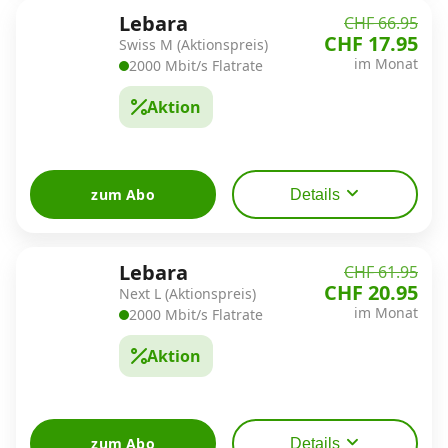
Lebara
CHF 66.95
CHF 17.95
Swiss M (Aktionspreis)
Datenschutz
·
AGB
·
Impressum
im Monat
2000 Mbit/s Flatrate
Aktion
zum Abo
Details
Lebara
CHF 61.95
CHF 20.95
Next L (Aktionspreis)
im Monat
2000 Mbit/s Flatrate
Aktion
zum Abo
Details