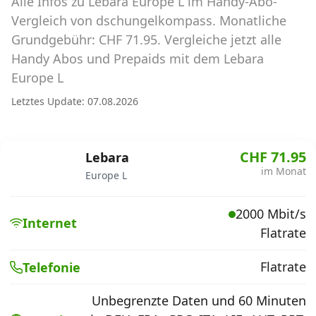
Alle Infos zu Lebara Europe L im Handy-Abo-
Abos für Tablets, Hotspots und Smart
Watches
Vergleich von dschungelkompass. Monatliche
Grundgebühr: CHF 71.95. Vergleiche jetzt alle
Tarifrechner Handy-Abo
Handy Abos und Prepaids mit dem Lebara
Der gute alte Tarifrechner im neuen Design
Europe L
Letztes Update: 07.08.2026
Infos
Alle Anbieter
CHF 71.95
Lebara
im Monat
Europe L
Mobilfunknetz Schweiz
2000 Mbit/s
Roaming-Tarife abfragen
Internet
Flatrate
Handy-Abo-Aktionen
Flatrate
Telefonie
Handy-Abo kündigen oder
wechseln
Unbegrenzte Daten und 60 Minuten