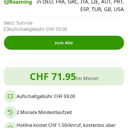
in DEU, FRA, GRC, ITA, LIE, AUT, PRT,
Roaming
Alle Mobile-Vergleiche
ESP, TUR, GB, USA
Netz: Sunrise
Internet, TV, Telefon
Aufschaltgebühr CHF 59.00
zum Abo
Kombi-Angebote
Aktionen
CHF 71.95
im Monat
News
Aufschaltgebühr CHF 59.00
Forum
2 Monate Mindestlaufzeit
Über uns
Hotline kostet CHF 1.50/Anruf, kostenlos über