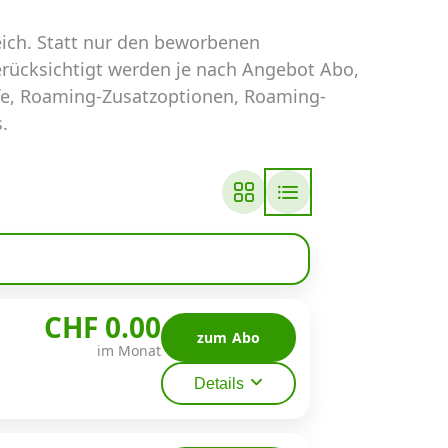
eich. Statt nur den beworbenen
erücksichtigt werden je nach Angebot Abo,
fe, Roaming-Zusatzoptionen, Roaming-
.
CHF 0.00
zum Abo
im Monat
Details