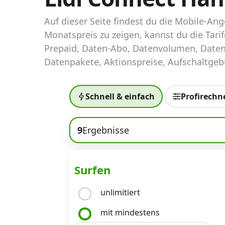
Abos für Tablets, Hotspots und Smart
Watches
Auf dieser Seite findest du die Mobile-A
Monatspreis zu zeigen, kannst du die Tar
Tarifrechner Handy-Abo
Prepaid, Daten-Abo, Datenvolumen, Daten
Der gute alte Tarifrechner im neuen Design
Datenpakete, Aktionspreise, Aufschaltgebü
Infos
Schnell & einfach
Profirechn
Alle Anbieter
9
Ergebnisse
Mobilfunknetz Schweiz
Roaming-Tarife abfragen
Surfen
Handy-Abo-Aktionen
unlimitiert
Handy-Abo kündigen oder wechseln
mit mindestens
Alle Mobile-Vergleiche