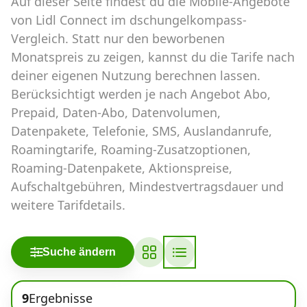
Auf dieser Seite findest du die Mobile-Angebote
Abos für Tablets, Hotspots und Smart
Watches
von Lidl Connect im dschungelkompass-
Vergleich. Statt nur den beworbenen
Tarifrechner Handy-Abo
Monatspreis zu zeigen, kannst du die Tarife nach
Der gute alte Tarifrechner im neuen Design
deiner eigenen Nutzung berechnen lassen.
Berücksichtigt werden je nach Angebot Abo,
Prepaid, Daten-Abo, Datenvolumen,
Infos
Datenpakete, Telefonie, SMS, Auslandanrufe,
Alle Anbieter
Roamingtarife, Roaming-Zusatzoptionen,
Roaming-Datenpakete, Aktionspreise,
Mobilfunknetz Schweiz
Aufschaltgebühren, Mindestvertragsdauer und
weitere Tarifdetails.
Roaming-Tarife abfragen
Handy-Abo-Aktionen
Suche ändern
Handy-Abo kündigen oder
wechseln
9
Ergebnisse