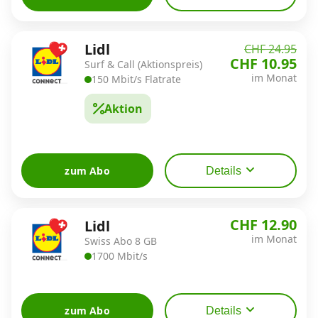
Datenschutz
·
AGB
·
Impressum
Lidl
CHF 24.95
CHF 10.95
Surf & Call (Aktionspreis)
im Monat
150 Mbit/s Flatrate
Aktion
zum Abo
Details
CHF 12.90
Lidl
im Monat
Swiss Abo 8 GB
1700 Mbit/s
zum Abo
Details