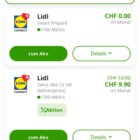
Alle Mobile-Vergleiche
CHF 0.00
Lidl
im Monat
Smart Prepaid
Internet, TV, Telefon
1700 Mbit/s
Kombi-Angebote
zum Abo
Details
Aktionen
Lidl
CHF 12.90
CHF 9.90
Swiss Abo 12 GB
(Aktionspreis)
im Monat
News
1700 Mbit/s
Aktion
Forum
Über uns
zum Abo
Details