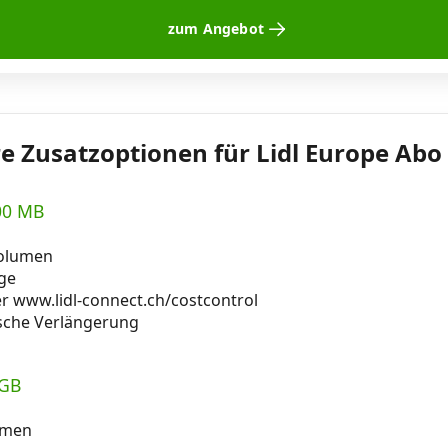
zum Angebot
e Zusatzoptionen für Lidl Europe Abo 
00 MB
olumen
age
er www.lidl-connect.ch/costcontrol
sche Verlängerung
 GB
umen