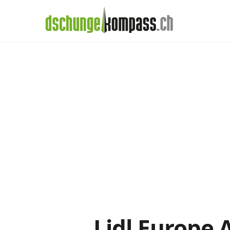
×
Menü
Handy‑Abo
Lidl-Abos im Det
Handy-Abo-Vergleich
Alle Handy-Abos vergleichen
Prepaid-Tarife vergleichen
Alle Prepaids auf einem Blick
Daten-Abos vergleichen
Lidl Europe 