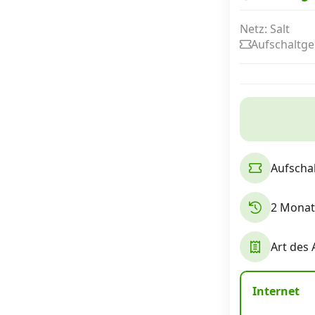
Netz: Salt
Aufschaltge
Internet, TV, Telefon
Kombi-Angebote
Aktionen
Aufscha
News
2 Monat
Forum
Art des
Über uns
Internet