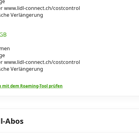
age
er www.lidl-connect.ch/costcontrol
sche Verlängerung
 GB
umen
age
er www.lidl-connect.ch/costcontrol
sche Verlängerung
 mit dem Roaming-Tool prüfen
dl-Abos