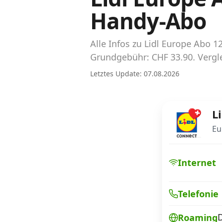
Abos für Tablets, Hotspots und Smart
Handy-Abo
Watches
Tarifrechner Handy-Abo
Alle Infos zu Lidl Europe Abo
Der gute alte Tarifrechner im neuen Design
Grundgebühr: CHF 33.90. Vergle
Letztes Update: 07.08.2026
Infos
Alle Anbieter
Li
Mobilfunknetz Schweiz
Eu
Roaming-Tarife abfragen
Internet
Handy-Abo-Aktionen
Telefonie
Handy-Abo kündigen oder wechseln
Alle Mobile-Vergleiche
Roaming