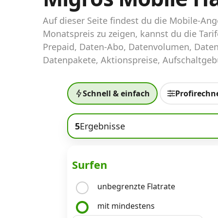
Abos für Tablets, Hotspots und Smart
Watches
Auf dieser Seite findest du die Mobile-A
Monatspreis zu zeigen, kannst du die Tar
Tarifrechner Handy-Abo
Prepaid, Daten-Abo, Datenvolumen, Daten
Der gute alte Tarifrechner im neuen Design
Datenpakete, Aktionspreise, Aufschaltgebü
Infos
Schnell & einfach
Profirechn
Alle Anbieter
5
Ergebnisse
Mobilfunknetz Schweiz
Roaming-Tarife abfragen
Surfen
Handy-Abo-Aktionen
unbegrenzte Flatrate
Handy-Abo kündigen oder wechseln
mit mindestens
Alle Mobile-Vergleiche