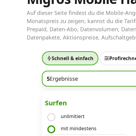
Abos für Tablets, Hotspots und Smart
Watches
Auf dieser Seite findest du die Mobile-A
Monatspreis zu zeigen, kannst du die Tar
Tarifrechner Handy-Abo
Prepaid, Daten-Abo, Datenvolumen, Daten
Der gute alte Tarifrechner im neuen Design
Datenpakete, Aktionspreise, Aufschaltgebü
Infos
Schnell & einfach
Profirechn
Alle Anbieter
5
Ergebnisse
Mobilfunknetz Schweiz
Roaming-Tarife abfragen
Surfen
Handy-Abo-Aktionen
unlimitiert
Handy-Abo kündigen oder wechseln
mit mindestens
Alle Mobile-Vergleiche